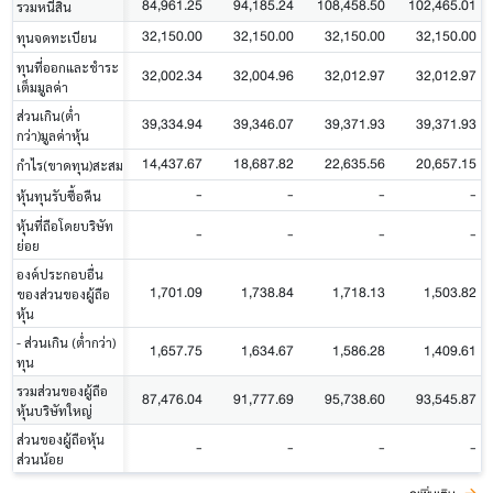
84,961.25
94,185.24
108,458.50
102,465.01
รวมหนี้สิน
32,150.00
32,150.00
32,150.00
32,150.00
ทุนจดทะเบียน
ทุนที่ออกและชำระ
32,002.34
32,004.96
32,012.97
32,012.97
เต็มมูลค่า
ส่วนเกิน(ต่ำ
39,334.94
39,346.07
39,371.93
39,371.93
กว่า)มูลค่าหุ้น
14,437.67
18,687.82
22,635.56
20,657.15
กำไร(ขาดทุน)สะสม
-
-
-
-
หุ้นทุนรับซื้อคืน
หุ้นที่ถือโดยบริษัท
-
-
-
-
ย่อย
องค์ประกอบอื่น
1,701.09
1,738.84
1,718.13
1,503.82
ของส่วนของผู้ถือ
หุ้น
- ส่วนเกิน (ต่ำกว่า)
1,657.75
1,634.67
1,586.28
1,409.61
ทุน
รวมส่วนของผู้ถือ
87,476.04
91,777.69
95,738.60
93,545.87
หุ้นบริษัทใหญ่
ส่วนของผู้ถือหุ้น
-
-
-
-
ส่วนน้อย