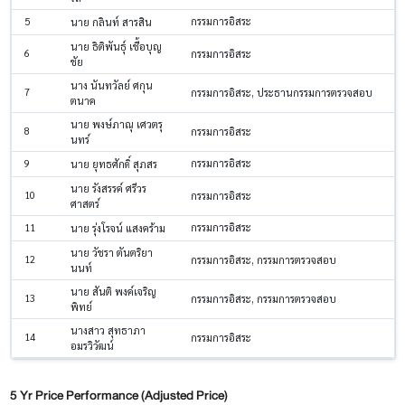
5
กรรมการอิสระ
นาย กลินท์ สารสิน
นาย ธิติพันธุ์ เชื้อบุญ
6
กรรมการอิสระ
ชัย
นาง นันทวัลย์ ศกุน
7
กรรมการอิสระ, ประธานกรรมการตรวจสอบ
ตนาค
นาย พงษ์ภาณุ เศวตรุ
8
กรรมการอิสระ
นทร์
9
กรรมการอิสระ
นาย ยุทธศักดิ์ สุภสร
นาย รังสรรค์ ศรีวร
10
กรรมการอิสระ
ศาสตร์
11
กรรมการอิสระ
นาย รุ่งโรจน์ แสงคร้าม
นาย วัชรา ตันตริยา
12
กรรมการอิสระ, กรรมการตรวจสอบ
นนท์
นาย สันติ พงค์เจริญ
13
กรรมการอิสระ, กรรมการตรวจสอบ
พิทย์
นางสาว สุทธาภา
14
กรรมการอิสระ
อมรวิวัฒน์
5 Yr Price Performance (Adjusted Price)