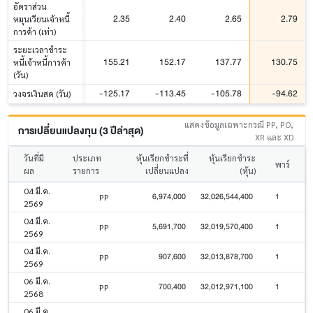
อัตราส่วน
2.35
2.40
2.65
2.79
หมุนเวียนเจ้าหนี้
การค้า (เท่า)
ระยะเวลาชำระ
155.21
152.17
137.77
130.75
หนี้เจ้าหนี้การค้า
(วัน)
-125.17
-113.45
-105.78
-94.62
วงจรเงินสด (วัน)
แสดงข้อมูลเฉพาะกรณี PP, PO,
การเปลี่ยนแปลงทุน (3 ปีล่าสุด)
XR และ XD
วันที่มี
ประเภท
หุ้นเรียกชำระที่
หุ้นเรียกชำระ
พาร์
ผล
รายการ
เปลี่ยนแปลง
(หุ้น)
04 มี.ค.
6,974,000
32,026,544,400
1
PP
2569
04 มี.ค.
5,691,700
32,019,570,400
1
PP
2569
04 มี.ค.
907,600
32,013,878,700
1
PP
2569
06 มี.ค.
700,400
32,012,971,100
1
PP
2568
06 มี.ค.