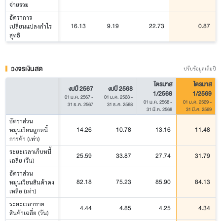
จ่ายรวม
อัตราการ
16.13
9.19
22.73
0.87
เปลี่ยนแปลงกำไร
สุทธิ
วงจรเงินสด
ปรับข้อมูลเต็มปี
ไตรมาส
ไตรมาส
งบปี 2567
งบปี 2568
1/2568
1/2569
01 ม.ค. 2567
-
01 ม.ค. 2568
-
01 ม.ค. 2568
-
01 ม.ค. 2569
-
31 ธ.ค. 2567
31 ธ.ค. 2568
31 มี.ค. 2568
31 มี.ค. 2569
อัตราส่วน
14.26
10.78
13.16
11.48
หมุนเวียนลูกหนี้
การค้า (เท่า)
ระยะเวลาเก็บหนี้
25.59
33.87
27.74
31.79
เฉลี่ย (วัน)
อัตราส่วน
82.18
75.23
85.90
84.13
หมุนเวียนสินค้าคง
เหลือ (เท่า)
ระยะเวลาขาย
4.44
4.85
4.25
4.34
สินค้าเฉลี่ย (วัน)