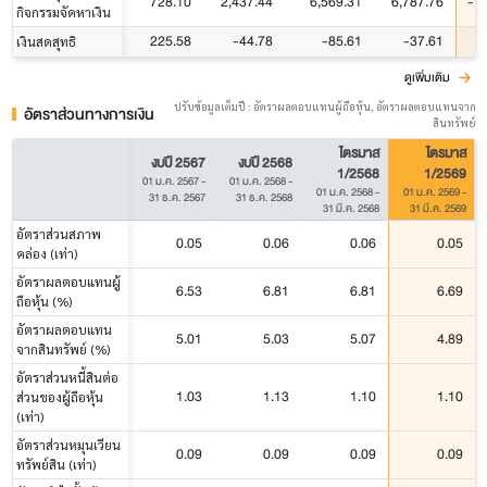
728.10
2,437.44
6,569.31
6,787.76
-1,
กิจกรรมจัดหาเงิน
225.58
-44.78
-85.61
-37.61
เงินสดสุทธิ
ดูเพิ่มเติม
ปรับข้อมูลเต็มปี : อัตราผลตอบแทนผู้ถือหุ้น, อัตราผลตอบแทนจาก
อัตราส่วนทางการเงิน
สินทรัพย์
ไตรมาส
ไตรมาส
งบปี 2567
งบปี 2568
1/2568
1/2569
01 ม.ค. 2567
-
01 ม.ค. 2568
-
01 ม.ค. 2568
-
01 ม.ค. 2569
-
31 ธ.ค. 2567
31 ธ.ค. 2568
31 มี.ค. 2568
31 มี.ค. 2569
อัตราส่วนสภาพ
0.05
0.06
0.06
0.05
คล่อง (เท่า)
อัตราผลตอบแทนผู้
6.53
6.81
6.81
6.69
ถือหุ้น (%)
อัตราผลตอบแทน
5.01
5.03
5.07
4.89
จากสินทรัพย์ (%)
อัตราส่วนหนี้สินต่อ
1.03
1.13
1.10
1.10
ส่วนของผู้ถือหุ้น
(เท่า)
อัตราส่วนหมุนเวียน
0.09
0.09
0.09
0.09
ทรัพย์สิน (เท่า)