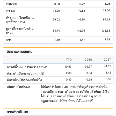
1.26
0.98
0.72
P/BV (X)
21.06
14.90
10.63
P/E (X)
อัตราหมุนเวียนปริมาณ
29.02
46.80
87.33
การซื้อขาย (%)
มูลค่าซื้อขาย/วัน (ล้าน
154.74
142.75
435.63
บาท)
1.62
1.19
1.47
Beta
อัตราผลตอบแทน
YTD
2568
2567
-1.12
40.57
-39.77
การเปลี่ยนแปลงของราคา (%)*
1.42
2.68
3.54
อัตราเงินปันผลตอบแทน (%)
0.30
0.40
0.38
อัตราส่วนเงินปันผลต่อกำไร
นโยบายเงินปันผล
ไม่น้อยกว่าร้อยละ 40.0 ของกำไรสุทธิจากการดำเนิน
งานปกติตามงบการเงินรวมของบริษัท หลังหักภาษีเงิน
ได้นิติบุคคล และหลังหักเงินสำรองต่าง ๆ ตามที่
กฎหมายและบริษัทฯ กำหนดไว้ในแต่ละปี
การจ่ายปันผล