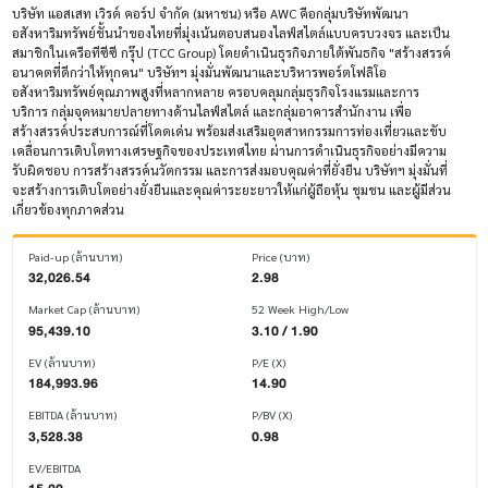
บริษัท แอสเสท เวิรด์ คอร์ป จำกัด (มหาชน) หรือ AWC คือกลุ่มบริษัทพัฒนา
อสังหาริมทรัพย์ชั้นนำของไทยที่มุ่งเน้นตอบสนองไลฟ์สไตล์แบบครบวงจร และเป็น
สมาชิกในเครือทีซีซี กรุ๊ป (TCC Group) โดยดำเนินธุรกิจภายใต้พันธกิจ "สร้างสรรค์
อนาคตที่ดีกว่าให้ทุกคน" บริษัทฯ มุ่งมั่นพัฒนาและบริหารพอร์ตโฟลิโอ
อสังหาริมทรัพย์คุณภาพสูงที่หลากหลาย ครอบคลุมกลุ่มธุรกิจโรงแรมและการ
บริการ กลุ่มจุดหมายปลายทางด้านไลฟ์สไตล์ และกลุ่มอาคารสำนักงาน เพื่อ
สร้างสรรค์ประสบการณ์ที่โดดเด่น พร้อมส่งเสริมอุตสาหกรรมการท่องเที่ยวและขับ
เคลื่อนการเติบโตทางเศรษฐกิจของประเทศไทย ผ่านการดำเนินธุรกิจอย่างมีความ
รับผิดชอบ การสร้างสรรค์นวัตกรรม และการส่งมอบคุณค่าที่ยั่งยืน บริษัทฯ มุ่งมั่นที่
จะสร้างการเติบโตอย่างยั่งยืนและคุณค่าระยะยาวให้แก่ผู้ถือหุ้น ชุมชน และผู้มีส่วน
เกี่ยวข้องทุกภาคส่วน
Paid-up (ล้านบาท)
Price (บาท)
32,026.54
2.98
Market Cap (ล้านบาท)
52 Week High/Low
95,439.10
3.10 / 1.90
EV (ล้านบาท)
P/E (X)
184,993.96
14.90
EBITDA (ล้านบาท)
P/BV (X)
3,528.38
0.98
EV/EBITDA