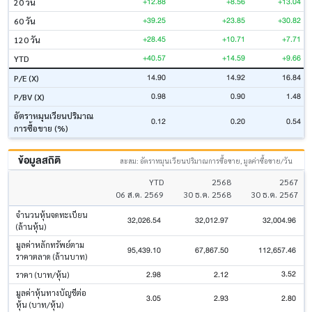
+12.88
+8.56
+13.04
20 วัน
+39.25
+23.85
+30.82
60 วัน
+28.45
+10.71
+7.71
120 วัน
+40.57
+14.59
+9.66
YTD
14.90
14.92
16.84
P/E (X)
0.98
0.90
1.48
P/BV (X)
อัตราหมุนเวียนปริมาณ
0.12
0.20
0.54
การซื้อขาย (%)
ข้อมูลสถิติ
สะสม: อัตราหมุนเวียนปริมาณการซื้อขาย, มูลค่าซื้อขาย/วัน
YTD
2568
2567
06 ส.ค. 2569
30 ธ.ค. 2568
30 ธ.ค. 2567
จำนวนหุ้นจดทะเบียน
32,026.54
32,012.97
32,004.96
(ล้านหุ้น)
มูลค่าหลักทรัพย์ตาม
95,439.10
67,867.50
112,657.46
ราคาตลาด (ล้านบาท)
3.52
2.98
2.12
ราคา (บาท/หุ้น)
มูลค่าหุ้นทางบัญชีต่อ
3.05
2.93
2.80
หุ้น (บาท/หุ้น)