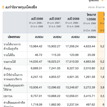
ดูเพิ่มเติม
งบกำไรขาดทุนเบ็ดเสร็จ
หน่วย: ล้านบาท
ไตรมาส
ไต
งบปี 2566
งบปี 2567
งบปี 2568
1/2568
1/
01 ม.ค. 2566
-
01 ม.ค. 2567
-
01 ม.ค. 2568
-
01 ม.ค. 2568
01 ม.ค
31 ธ.ค. 2566
31 ธ.ค. 2567
31 ธ.ค. 2568
-
31 มี.ค. 2568
31 มี.ค
ประเภทงบ
งบรวม
งบรวม
งบรวม
งบรวม
ง
รายได้จากการ
13,984.42
15,902.27
17,356.24
4,633.44
5,20
ดำเนินธุรกิจ
46.72
115.33
123.99
25.09
4
รายได้อื่น
14,035.47
16,023.21
17,510.00
4,663.56
5,25
รวมรายได้
6,689.31
7,241.05
8,327.53
2,010.80
2,25
ต้นทุน
ค่าใช้จ่ายในการ
4,247.10
4,855.57
4,921.35
1,261.59
1,60
ขายและบริหาร
รวมต้นทุนและค่า
10,936.41
12,096.62
13,248.87
3,272.39
3,85
ใช้จ่าย
9,757.01
10,868.22
12,056.01
3,415.71
3,52
EBITDA
ค่าเสื่อมและค่าตัด
1,718.09
1,882.90
2,237.54
497.62
60
จำหน่าย