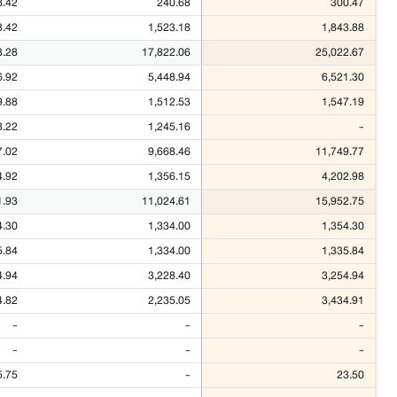
8.42
240.68
300.47
3.42
1,523.18
1,843.88
3.28
17,822.06
25,022.67
6.92
5,448.94
6,521.30
9.88
1,512.53
1,547.19
8.22
1,245.16
-
7.02
9,668.46
11,749.77
4.92
1,356.15
4,202.98
1.93
11,024.61
15,952.75
4.30
1,334.00
1,354.30
5.84
1,334.00
1,335.84
4.94
3,228.40
3,254.94
4.82
2,235.05
3,434.91
-
-
-
-
-
-
5.75
-
23.50