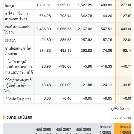
1,781.61
1,952.03
1,527.25
403.83
277.00
ต้นทุน
ค่าใช้จ่ายในการ
654.28
703.44
642.78
144.20
127.87
ขายและบริหาร
รวมต้นทุนและค่า
2,435.89
2,656.55
2,167.02
547.51
403.60
ใช้จ่าย
401.80
285.53
257.92
57.76
22.04
EBITDA
ค่าเสื่อมและค่าตัด
374.85
482.19
263.82
74.09
62.14
จำหน่าย
กำไร (ขาดทุน)
26.96
-196.66
-5.90
-16.33
-40.11
ก่อนต้นทุนทางการ
เงิน และภาษีเงินได้
กำไร(ขาดทุน)สุทธิ
13.48
-201.02
-21.88
-24.11
-39.87
: ผู้ถือหุ้นบริษัท
ใหญ่
0.03
-0.46
-0.05
-0.05
-0.09
กำไรต่อหุ้น (บาท)
ดูเพิ่มเติม
งบกระแสเงินสด
หน่วย: ล้านบาท
ไตรมาส
ไตรมาส
งบปี 2566
งบปี 2567
งบปี 2568
1/2568
1/2569