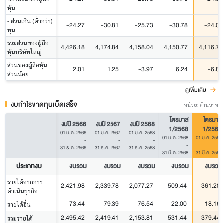
หุ้น
- ส่วนเกิน (ต่ำกว่า)
-24.27
-30.81
-25.73
-30.78
-24.00
ทุน
รวมส่วนของผู้ถือ
4,426.18
4,174.84
4,158.04
4,150.77
4,116.76
หุ้นบริษัทใหญ่
ส่วนของผู้ถือหุ้น
2.01
1.25
-3.97
6.24
-6.86
ส่วนน้อย
ดูเพิ่มเติม
งบกำไรขาดทุนเบ็ดเสร็จ
หน่วย: ล้านบาท
ไตรมาส
ไตรมาส
งบปี 2566
งบปี 2567
งบปี 2568
1/2568
1/2569
01 ม.ค. 2566
01 ม.ค. 2567
01 ม.ค. 2568
01 ม.ค. 2568
01 ม.ค. 2569
-
-
-
-
-
31 ธ.ค. 2566
31 ธ.ค. 2567
31 ธ.ค. 2568
31 มี.ค. 2568
31 มี.ค. 2569
ประเภทงบ
งบรวม
งบรวม
งบรวม
งบรวม
งบรวม
รายได้จากการ
2,421.98
2,339.78
2,077.27
509.44
361.28
ดำเนินธุรกิจ
73.44
79.39
76.54
22.00
18.16
รายได้อื่น
2,495.42
2,419.41
2,153.81
531.44
379.44
รวมรายได้