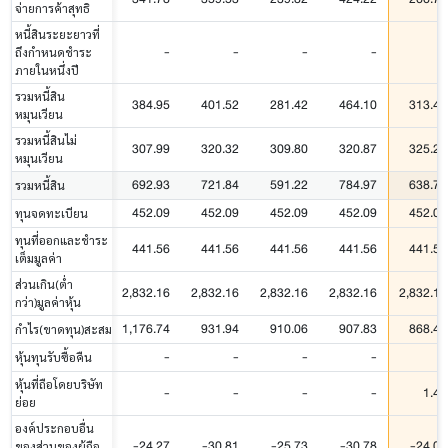
จ่ายการค้าสุทธิ
หนี้สินระยะยาวที่
-
-
-
-
-
ถึงกำหนดชำระ
ภายในหนึ่งปี
รวมหนี้สิน
384.95
401.52
281.42
464.10
313.46
หมุนเวียน
รวมหนี้สินไม่
307.99
320.32
309.80
320.87
325.26
หมุนเวียน
692.93
721.84
591.22
784.97
638.71
รวมหนี้สิน
452.09
452.09
452.09
452.09
452.09
ทุนจดทะเบียน
ทุนที่ออกและชำระ
441.56
441.56
441.56
441.56
441.56
เต็มมูลค่า
ส่วนเกิน(ต่ำ
2,832.16
2,832.16
2,832.16
2,832.16
2,832.16
กว่า)มูลค่าหุ้น
1,176.74
931.94
910.06
907.83
868.46
กำไร(ขาดทุน)สะสม
-
-
-
-
-
หุ้นทุนรับซื้อคืน
หุ้นที่ถือโดยบริษัท
-
-
-
-
1.42
ย่อย
องค์ประกอบอื่น
-24.27
-30.81
-25.73
-30.78
-24.00
ของส่วนของผู้ถือ