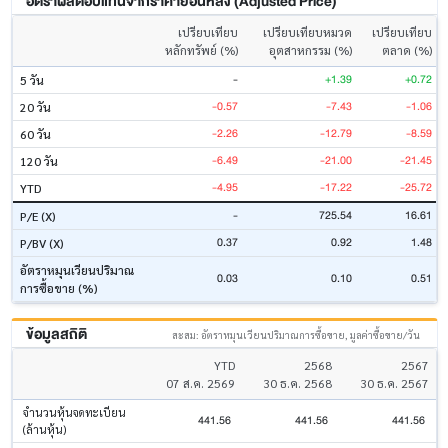
อัตราผลตอบแทนจากราคาย้อนหลัง (Adjusted Price)
เปรียบเทียบ
เปรียบเทียบหมวด
เปรียบเทียบ
หลักทรัพย์ (%)
อุตสาหกรรม (%)
ตลาด (%)
-
+1.39
+0.72
5 วัน
-0.57
-7.43
-1.06
20 วัน
-2.26
-12.79
-8.59
60 วัน
-6.49
-21.00
-21.45
120 วัน
-4.95
-17.22
-25.72
YTD
-
725.54
16.61
P/E (X)
0.37
0.92
1.48
P/BV (X)
อัตราหมุนเวียนปริมาณ
0.03
0.10
0.51
การซื้อขาย (%)
ข้อมูลสถิติ
สะสม: อัตราหมุนเวียนปริมาณการซื้อขาย, มูลค่าซื้อขาย/วัน
YTD
2568
2567
07 ส.ค. 2569
30 ธ.ค. 2568
30 ธ.ค. 2567
จำนวนหุ้นจดทะเบียน
441.56
441.56
441.56
(ล้านหุ้น)