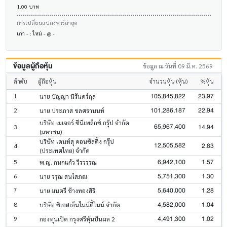
1.00 บาท
การเปลี่ยนแปลงพาร์ล่าสุด
เก่า - : ใหม่ - @ -
ข้อมูลผู้ถือหุ้น
ข้อมูล ณ วันที่ 09 มี.ค. 2569
ลำดับ
ผู้ถือหุ้น
จำนวนหุ้น (หุ้น)
%หุ้น
105,845,822
23.97
1
นาย ปัญญา นิรันดร์กุล
101,286,187
22.94
2
นาย ประภาส ชลศรานนท์
บริษัท เมเจอร์ ซีนีเพล็กซ์ กรุ้ป จำกัด
65,967,400
14.94
3
(มหาชน)
บริษัท เดนท์สุ คอนซัลติ้ง กรุ๊ป
12,505,582
2.83
4
(ประเทศไทย) จำกัด
6,942,100
1.57
5
พ.ญ. กนกแก้ว วีรวรรณ
5,751,300
1.30
6
นาย วรุณ สนโสภณ
5,640,000
1.28
7
นาย มนตรี ช้างทองสิริ
4,582,000
1.04
8
บริษัท ซีเอสเอ็นไนน์ตี้ไนน์ จำกัด
4,491,300
1.02
9
กองทุนเปิด กรุงศรีหุ้นปันผล 2