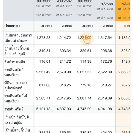
งบปี 2566
งบปี 2567
งบปี 2568
1/2568
1/256
01 ม.ค. 2566
01 ม.ค. 2567
01 ม.ค. 2568
01 ม.ค. 2568
01 ม.ค. 256
-
-
-
-
31 ธ.ค. 2566
31 ธ.ค. 2567
31 ธ.ค. 2568
31 มี.ค. 2568
31 มี.ค. 256
ประเภทงบ
งบรวม
งบรวม
งบรวม
งบรวม
งบรว
เงินสดและรายการ
1,278.28
1,214.72
1,224.09
1,317.54
1,135.02
เทียบเท่าเงินสด
ลูกหนี้และตั๋วเงิน
349.81
303.34
329.51
296.36
326.93
รับการค้าสุทธิ
116.01
211.72
114.38
172.76
142.75
สินค้าคงเหลือ
รวมสินทรัพย์
2,537.42
2,579.98
2,657.55
2,622.89
2,663.58
หมุนเวียน
ที่ดินอาคารและ
817.08
816.25
779.18
810.27
767.90
อุปกรณ์สุทธิ
รวมสินทรัพย์ไม่
2,583.71
2,317.95
2,087.74
2,319.09
2,085.04
หมุนเวียน
5,121.13
4,897.93
4,745.29
4,941.98
4,748.62
รวมสินทรัพย์
เงินเบิกเกินบัญชี
-
-
-
-
-
และเงินกู้ยืม
เจ้าหนี้และตั๋วเงิน
341.78
359.53
239.82
424.22
266.75