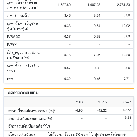
มูลค่าหลักทรัพย์ตาม
1,527.80
1,607.28
2,781.83
ราคาตลาด (ล้านบาท)
6.30
3.46
3.64
ราคา (บาท/หุ้น)
มูลค่าหุ้นทางบัญชีต่อ
9.33
9.54
10.02
หุ้น (บาท/หุ้น)
0.63
0.37
0.38
P/BV (X)
-
-
-
P/E (X)
อัตราหมุนเวียนปริมาณ
5.13
7.26
19.20
การซื้อขาย (%)
มูลค่าซื้อขาย/วัน (ล้าน
0.57
0.63
3.26
บาท)
0.71
0.32
0.45
Beta
อัตราผลตอบแทน
YTD
2568
2567
-42.73
-4.95
-42.22
การเปลี่ยนแปลงของราคา (%)*
3.81
-
-
อัตราเงินปันผลตอบแทน (%)
-
-
-
อัตราส่วนเงินปันผลต่อกำไร
นโยบายเงินปันผล
ไม่น้อยกว่าร้อยละ 70 ของกำไรสุทธิภายหลังหักภาษี