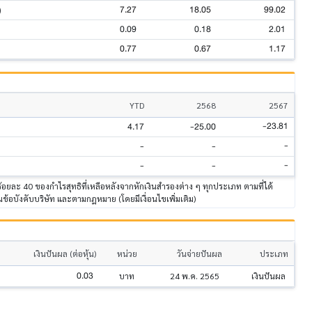
7.27
18.05
99.02
)
0.09
0.18
2.01
0.77
0.67
1.17
YTD
2568
2567
-23.81
4.17
-25.00
-
-
-
-
-
-
าร้อยละ 40 ของกำไรสุทธิที่เหลือหลังจากหักเงินสำรองต่าง ๆ ทุกประเภท ตามที่ได้
ข้อบังคับบริษัท และตามกฎหมาย (โดยมีเงื่อนไขเพิ่มเติม)
เงินปันผล (ต่อหุ้น)
หน่วย
วันจ่ายปันผล
ประเภท
0.03
บาท
24 พ.ค. 2565
เงินปันผล