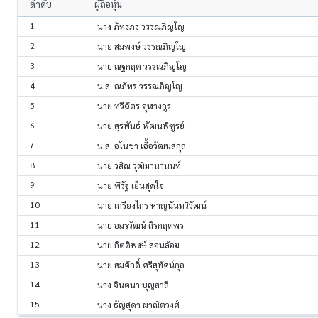
ลำดับ
ผู้ถือหุ้น
1
นาง ภัทรภร วรรณภิญโญ
2
นาย สมพงษ์ วรรณภิญโญ
3
นาย ณฐกฤต วรรณภิญโญ
4
น.ส. ณภัทร วรรณภิญโญ
5
นาย ทวีฉัตร จุฬางกูร
6
นาย สุรพันธ์ พัฒนพิฑูรย์
7
น.ส. อโนชา เอื้อวัฒนสกุล
8
นาย วสิณ วุฒิมานานนท์
9
นาย พิรัฐ เย็นสุดใจ
10
นาย เกรียงไกร หาญนันทวิวัฒน์
11
นาย อมรวัฒน์ ถิรกฤตพร
12
นาย กิตติพงษ์ สอนล้อม
13
นาย สมศักดิ์ ศรีสุทัศน์กุล
14
นาง จินตนา บุญสาลี
15
นาง ธัญสุดา ผาณิตวงศ์