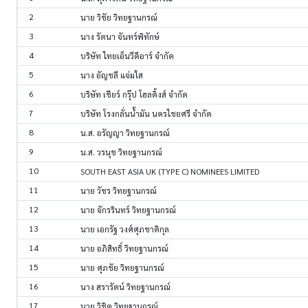
2
นาย วิชัย วิทยฐานกรณ์
3
นาง รัตนา จันทร์พิทักษ์
4
บริษัท ไทยเอ็นวีดีอาร์ จำกัด
5
นาง อัญชลี แจ่มใส
6
บริษัท เชียร์ กรุ๊ป โฮลดิ้งส์ จำกัด
7
บริษัท โรงกลั่นน้ำมัน นครไชยศรี จำกัด
8
น.ส. อรัญญา วิทยฐานกรณ์
9
น.ส. วรนุช วิทยฐานกรณ์
10
SOUTH EAST ASIA UK (TYPE C) NOMINEES LIMITED
11
นาย วัชร วิทยฐานกรณ์
12
นาย จักรรินทร์ วิทยฐานกรณ์
13
นาย เอกรัฐ วงศ์ศุภชาติกุล
14
นาย อภิสิทธิ์ วิทยฐานกรณ์
15
นาย ศุภชัย วิทยฐานกรณ์
16
นาง สรารัตน์ วิทยฐานกรณ์
17
นาย วิชิต วิทยฐานกรณ์