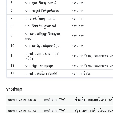
5
นาย คุณา วิทยฐานกรณ์
กรรมการ
6
นาย วรวุฒิ ตั้งพิรุฬห์ธรรม
กรรมการ
7
นาย วัชร วิทยฐานกรณ์
กรรมการ
8
นาย วิชัย วิทยฐานกรณ์
กรรมการ
นางสาว อรัญญา วิทยฐาน
9
กรรมการ
กรณ์
10
นาย เอกรัฐ วงศ์ศุภชาติกุล
กรรมการ
นางสาว ภัทรวรรณ มานัส
11
กรรมการอิสระ, กรรมการตรวจ
สถิตย์
12
นาย วิภูธา ตระกูลฮุน
กรรมการอิสระ, กรรมการตรวจ
13
นางสาว สันนิภา สุรทัตต์
กรรมการอิสระ
ข่าวล่าสุด
คำอธิบายและวิเคราะห์ขอ
แหล่งข่าว
TVO
08 พ.ค. 2569
18:15
สรุปผลการดำเนินงานข
แหล่งข่าว
TVO
08 พ.ค. 2569
17:23