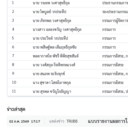
1
นาย วรเทพ วงศาสุทธิกุล
ประธานกรรมการบ
2
นาย ไพบูลย์ วรประทีป
รองประธานกรรม
3
นาย ภัทรพล วงศาสุทธิกุล
กรรมการผู้จัดกา
4
นางสาว ฉลองขวัญ วงศาสุทธิกุล
กรรมการ
5
นาย ประวิทย์ วรประทีป
กรรมการ
6
นาย พสิษฐ์พล เต็มฤทธิกุลชัย
กรรมการ
7
พลอากาศโท พัชรี พิพิธสุขสันต์
กรรมการอิสระ, 
8
นาย วงศ์สกุล กิตติพรหมวงศ์
กรรมการอิสระ
9
นาย สมภพ ระงับทุกข์
กรรมการอิสระ, 
10
นาง สุชาดา โสตถิภาพกุล
กรรมการอิสระ
11
นาย สุรพล ขวัญใจธัญญา
กรรมการอิสระ,
ข่าวล่าสุด
แบบรายงานผลการใช้
แหล่งข่าว
TRUBB
02 ก.ค. 2569
17:17