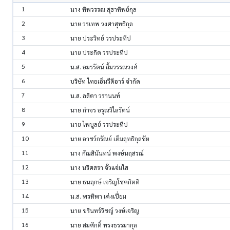
1
นาง ทิพวรรณ สุธาทิพย์กุล
2
นาย วรเทพ วงศาสุทธิกุล
3
นาย ประวิทย์ วรประทีป
4
นาย ประกิต วรประทีป
5
น.ส. อมรรัตน์ ลิ้มวรรณวงศ์
6
บริษัท ไทยเอ็นวีดีอาร์ จำกัด
7
น.ส. ลลิตา วรานนท์
8
นาย กำจร อรุณวิไลรัตน์
9
นาย ไพบูลย์ วรประทีป
10
นาย อาชว์กรัณย์ เต็มฤทธิกุลชัย
11
นาง กัณสินันทน์ พงษ์นฤสรณ์
12
นาง นริศสรา จั่วแจ่มใส
13
นาย ธนฤกษ์ เจริญโชคกิตติ
14
น.ส. พรทิพา เค่งเปี่ยม
15
นาย ขรินทร์วิชญ์ วงษ์เจริญ
16
นาย สมศักดิ์ ทรงธรรมากุล