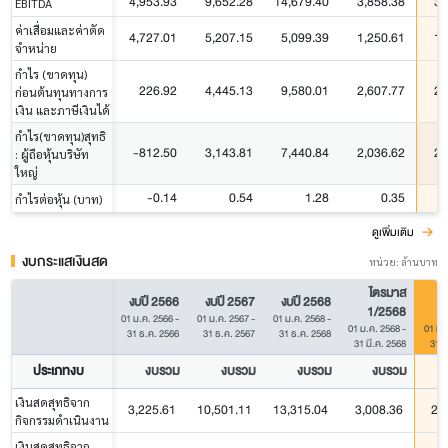
4,953.93
9,652.28
14,679.40
3,858.38
3,
EBITDA
ค่าเสื่อมและค่าตัด
4,727.01
5,207.15
5,099.39
1,250.61
1,
จำหน่าย
กำไร (ขาดทุน)
226.92
4,445.13
9,580.01
2,607.77
2,
ก่อนต้นทุนทางการ
เงิน และภาษีเงินได้
กำไร(ขาดทุน)สุทธิ
-812.50
3,143.81
7,440.84
2,036.62
2,
: ผู้ถือหุ้นบริษัท
ใหญ่
-0.14
0.54
1.28
0.35
กำไรต่อหุ้น (บาท)
ดูเพิ่มเติม
งบกระแสเงินสด
หน่วย: ล้านบาท
ไตรมาส
งบปี 2566
งบปี 2567
งบปี 2568
1/2568
01 ม.ค. 2566
-
01 ม.ค. 2567
-
01 ม.ค. 2568
-
01 ม.ค. 2568
-
01 ม.
31 ธ.ค. 2566
31 ธ.ค. 2567
31 ธ.ค. 2568
31 มี.ค. 2568
31 ม
ประเภทงบ
งบรวม
งบรวม
งบรวม
งบรวม
เงินสดสุทธิจาก
3,225.61
10,501.11
13,315.04
3,008.36
2,
กิจกรรมดำเนินงาน
เงินสดสุทธิจาก