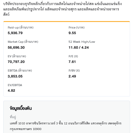
บริษัทประกอบธุรกิจหลักเกี่ยวกับการผลิตไก่และจำหน่ายไก่สด แช่เย็นและแช่แข็ง
และผลิตภัณฑ์แปรรูปจากไก่ ผลิตและจำหน่ายสุกร และผลิตและจำหน่ายอาหาร
สัตว์
Paid-up (ล้านบาท)
Price (บาท)
5,936.79
9.55
Market Cap (ล้านบาท)
52 Week High/Low
56,696.30
11.60 / 4.24
EV (ล้านบาท)
P/E (X)
70,797.20
7.61
EBITDA (ล้านบาท)
P/BV (X)
3,853.05
2.49
EV/EBITDA
4.82
ข้อมูลเบื้องต้น
ที่อยู่
เลขที่ 1010 อาคารชินวัตรทาวเวอร์ 3 ชั้น 12 ถนนวิภาวดีรังสิต แขวงจตุจักร เขตจตุจักร
กรุงเทพมหานคร 10900