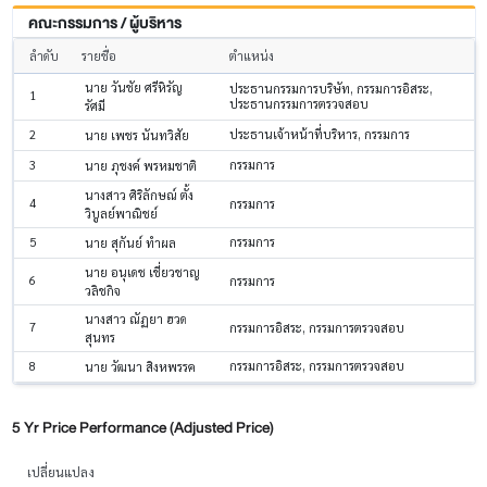
คณะกรรมการ / ผู้บริหาร
ลำดับ
รายชื่อ
ตำแหน่ง
นาย วันชัย ศรีหิรัญ
ประธานกรรมการบริษัท, กรรมการอิสระ,
1
ประธานกรรมการตรวจสอบ
รัศมี
2
ประธานเจ้าหน้าที่บริหาร, กรรมการ
นาย เพชร นันทวิสัย
3
กรรมการ
นาย ภุชงค์ พรหมชาติ
นางสาว ศิริลักษณ์ ตั้ง
4
กรรมการ
วิบูลย์พาณิชย์
5
กรรมการ
นาย สุกันย์ ทำผล
นาย อนุเดช เชี่ยวชาญ
6
กรรมการ
วลิชกิจ
นางสาว ณัฏยา ฮวด
7
กรรมการอิสระ, กรรมการตรวจสอบ
สุนทร
8
กรรมการอิสระ, กรรมการตรวจสอบ
นาย วัฒนา สิงหพรรค
5 Yr Price Performance (Adjusted Price)
เปลี่ยนแปลง