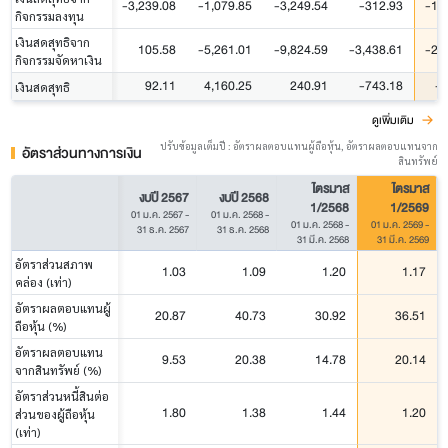
-3,239.08
-1,079.85
-3,249.54
-312.93
-1,
กิจกรรมลงทุน
เงินสดสุทธิจาก
105.58
-5,261.01
-9,824.59
-3,438.61
-2,
กิจกรรมจัดหาเงิน
92.11
4,160.25
240.91
-743.18
-4
เงินสดสุทธิ
ดูเพิ่มเติม
ปรับข้อมูลเต็มปี : อัตราผลตอบแทนผู้ถือหุ้น, อัตราผลตอบแทนจาก
อัตราส่วนทางการเงิน
สินทรัพย์
ไตรมาส
ไตรมาส
งบปี 2567
งบปี 2568
1/2568
1/2569
01 ม.ค. 2567
-
01 ม.ค. 2568
-
01 ม.ค. 2568
-
01 ม.ค. 2569
-
31 ธ.ค. 2567
31 ธ.ค. 2568
31 มี.ค. 2568
31 มี.ค. 2569
อัตราส่วนสภาพ
1.03
1.09
1.20
1.17
คล่อง (เท่า)
อัตราผลตอบแทนผู้
20.87
40.73
30.92
36.51
ถือหุ้น (%)
อัตราผลตอบแทน
9.53
20.38
14.78
20.14
จากสินทรัพย์ (%)
อัตราส่วนหนี้สินต่อ
1.80
1.38
1.44
1.20
ส่วนของผู้ถือหุ้น
(เท่า)