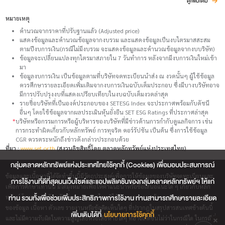
ดูเพิ่มเติม
หมายเหตุ
คำนวณจากราคาที่ปรับฐานแล้ว (Adjusted price)
แสดงข้อมูลและคำนวณข้อมูลจากงบรวม และแสดงข้อมูลเป็นงบไตรมาสสะสม
ตามปีงบการเงิน(กรณีไม่มีงบรวม จะแสดงข้อมูลและคำนวณข้อมูลจากงบบริษัท)
ข้อมูลจะเปลี่ยนแปลงทุกไตรมาสภายใน 7 วันทำการ หลังจากมีงบการเงินใหม่เข้า
มา
ข้อมูลงบการเงิน เป็นข้อมูลตามที่บริษัทจดทะเบียนนำส่ง ณ งวดนั้นๆ ผู้ใช้ข้อมูล
ควรศึกษารายละเอียดเพิ่มเติมจากงบการเงินฉบับเต็มประกอบ ซึ่งมีบางบริษัทอาจ
มีการปรับปรุงงบที่แสดงเปรียบเทียบในงบฉบับเต็มงวดล่าสุด
รายชื่อบริษัทที่เป็นองค์ประกอบของ SETESG Index จะประกาศพร้อมกับดัชนี
อื่นๆ โดยใช้ข้อมูลจากผลประเมินหุ้นยั่งยืน SET ESG Ratings ที่ประกาศล่าสุด
*
บริษัทหรือกรรมการหรือผู้บริหารของบริษัทที่มีข่าวด้านการกำกับดูแลกิจการ เช่น
การกระทำผิดเกี่ยวกับหลักทรัพย์ การทุจริต คอร์รัปชัน เป็นต้น ซึ่งการใช้ข้อมูล
CGR ควรตระหนักถึงข่าวดังกล่าวประกอบด้วย
ที่มา :
www.set.or.th
(สงวนลิขสิทธิ์โดย ตลาดหลักทรัพย์แห่งประเทศไทย)
กลุ่มตลาดหลักทรัพย์แห่งประเทศไทยใช้คุกกี้ (Cookies) เพื่อมอบประสบการณ์
ข้อมูลและเนื้อหาที่ได้จัดทำขึ้นนี้มีวัตถุประสงค์เพื่อการให้ข้อมูลของบริษัทจดทะเบียนและ
การใช้งานที่ดีที่สุดบนเว็บไซต์และแอปพลิเคชันของกลุ่มตลาดหลักทรัพย์ฯ ให้แก่
เพื่อการศึกษาเท่านั้น มิได้มุ่งหมายเพื่อให้คำแนะนำหรือข้อเสนอแนะใด ๆ เกี่ยวกับหลัก
ท่าน รวมทั้งเพื่อช่วยเพิ่มประสิทธิภาพการใช้งาน ท่านสามารถศึกษารายละเอียด
ทรัพย์ โดยตลาดหลักทรัพย์แห่งประเทศไทยมิได้รับรองความถูกต้องเหมาะสมและครบถ้วน
ของข้อมูล เนื้อหา ตัวเลข รายงานหรือข้อคิดเห็นใดๆ ที่ปรากฎในสรุปสารสนเทศข้างต้นนี้
เพิ่มเติมได้ที่
นโยบายการใช้คุกกี้
และไม่มีความรับผิดในความสูญเสียหรือเสียหายใดๆ ที่อาจเกิดขึ้นไม่ว่าในกรณีใด ในกรณีที่