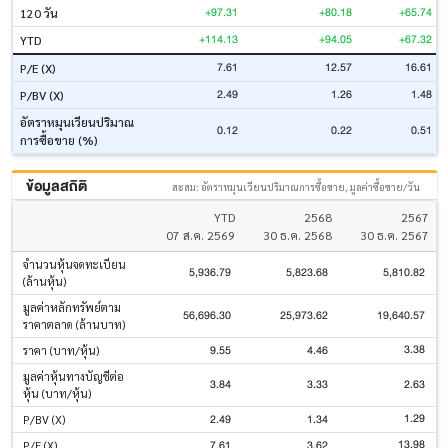
+97.31
+80.18
+65.74
120 วัน
+114.13
+94.05
+67.32
YTD
7.61
12.57
16.61
P/E (X)
2.49
1.26
1.48
P/BV (X)
อัตราหมุนเวียนปริมาณ
0.12
0.22
0.51
การซื้อขาย (%)
ข้อมูลสถิติ
สะสม: อัตราหมุนเวียนปริมาณการซื้อขาย, มูลค่าซื้อขาย/วัน
YTD
2568
2567
07 ส.ค. 2569
30 ธ.ค. 2568
30 ธ.ค. 2567
จำนวนหุ้นจดทะเบียน
5,936.79
5,823.68
5,810.82
(ล้านหุ้น)
มูลค่าหลักทรัพย์ตาม
56,696.30
25,973.62
19,640.57
ราคาตลาด (ล้านบาท)
3.38
9.55
4.46
ราคา (บาท/หุ้น)
มูลค่าหุ้นทางบัญชีต่อ
3.84
3.33
2.63
หุ้น (บาท/หุ้น)
1.29
2.49
1.34
P/BV (X)
13.98
7.61
3.62
P/E (X)