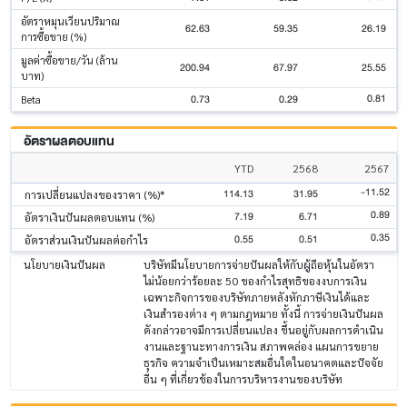
อัตราหมุนเวียนปริมาณ
62.63
59.35
26.19
การซื้อขาย (%)
มูลค่าซื้อขาย/วัน (ล้าน
200.94
67.97
25.55
บาท)
0.81
0.73
0.29
Beta
อัตราผลตอบแทน
YTD
2568
2567
-11.52
114.13
31.95
การเปลี่ยนแปลงของราคา (%)*
0.89
7.19
6.71
อัตราเงินปันผลตอบแทน (%)
0.35
0.55
0.51
อัตราส่วนเงินปันผลต่อกำไร
นโยบายเงินปันผล
บริษัทมีนโยบายการจ่ายปันผลให้กับผู้ถือหุ้นในอัตรา
ไม่น้อยกว่าร้อยละ 50 ของกำไรสุทธิของงบการเงิน
เฉพาะกิจการของบริษัทภายหลังหักภาษีเงินได้และ
เงินสำรองต่าง ๆ ตามกฎหมาย ทั้งนี้ การจ่ายเงินปันผล
ดังกล่าวอาจมีการเปลี่ยนแปลง ขึ้นอยู่กับผลการดำเนิน
งานและฐานะทางการเงิน สภาพคล่อง แผนการขยาย
ธุรกิจ ความจำเป็นเหมาะสมอื่นใดในอนาคตและปัจจัย
อื่น ๆ ที่เกี่ยวข้องในการบริหารงานของบริษัท