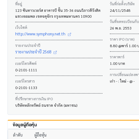
ที่อยู่
วันที่ก่อตั้งบริษัท
123 ซันทาวเวอร์ส อาคารบี ชั้น 35-36 ถนนวิภาวดีรังสิต
24/11/2548
แขวงจอมพล เขตจตุจักร กรุงเทพมหานคร 10900
วันที่จดทะเบียนกั
เว็บไซต์
26 พ.ย. 2553
http://www.symphony.net.th
ราคา IPO (บาท)
รายงานประจำปี
8.80 @พาร์ 1.00 
รายงานประจำปี 2568
ราคาพาร์
เบอร์โทรศัพท์
1.00 บาท
0-2101-1111
การเปลี่ยนแปลงพาร
เบอร์โทรสาร
เก่า - : ใหม่ - @ -
0-2101-1133
ที่ปรึกษาทางการเงิน IPO
บริษัทหลักทรัพย์ ธนชาต จำกัด (มหาชน)
ข้อมูลผู้ถือหุ้น
ลำดับ
ผู้ถือหุ้น