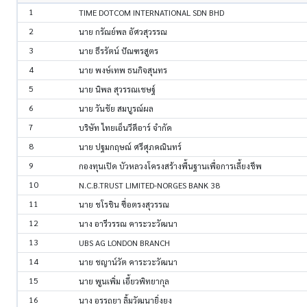
1
TIME DOTCOM INTERNATIONAL SDN BHD
2
นาย กรัณย์พล อัศวสุวรรณ
3
นาย ธีรรัตน์ ปัณฑรสูตร
4
นาย พงษ์เทพ ธนกิจสุนทร
5
นาย นิพล สุวรรณเชษฐ์
6
นาย วันชัย สมบูรณ์ผล
7
บริษัท ไทยเอ็นวีดีอาร์ จำกัด
8
นาย ปฐมกฤษณ์ ศรีศุภคณินทร์
9
กองทุนเปิด บัวหลวงโครงสร้างพื้นฐานเพื่อการเลี้ยงชีพ
10
N.C.B.TRUST LIMITED-NORGES BANK 38
11
นาย ชโรชิน ซื่อตรงสุวรรณ
12
นาง อารีวรรณ คาระวะวัฒนา
13
UBS AG LONDON BRANCH
14
นาย ชญาน์วัต คาระวะวัฒนา
15
นาย พูนเพิ่ม เอี้ยวพิทยากุล
16
นาง อรรถยา ลิ้มวัฒนายิ่งยง