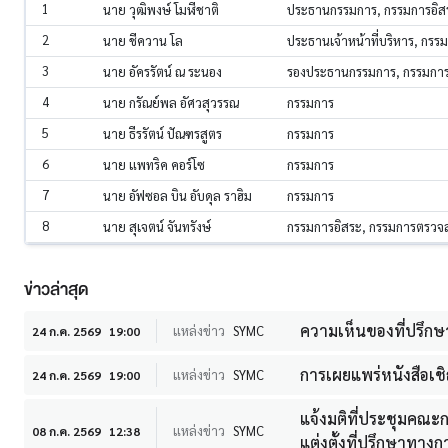
1
นาย วุฒิพงษ์ โมฬีชาติ
ประธานกรรมการ, กรรมการอิ
2
นาย ชีควาน โล
ประธานเจ้าหน้าที่บริหาร, กรร
3
นาย อัครรัตน์ ณ ระนอง
รองประธานกรรมการ, กรรมกา
4
นาย กรัณย์พล อัศวสุวรรณ
กรรมการ
5
นาย ธีรรัตน์ ปัณฑรสูตร
กรรมการ
6
นาย แพทริค คอร์โซ
กรรมการ
7
นาย อัฟซอล บิน อับดุล ราฮิม
กรรมการ
8
นาย สุเจตน์ จันทรังษ์
กรรมการอิสระ, กรรมการตรวจ
ข่าวล่าสุด
ความเห็นของที่ปรึกษา
แหล่งข่าว
SYMC
24 ก.ค. 2569
19:00
การเผยแพร่หนังสือเชิ
แหล่งข่าว
SYMC
24 ก.ค. 2569
19:00
แจ้งมติที่ประชุมคณะก
แหล่งข่าว
SYMC
08 ก.ค. 2569
12:38
แต่งตั้งที่ปรึกษาทางก