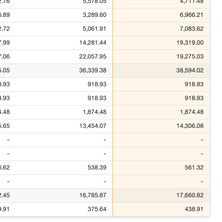
2.76
5,578.05
4,711.48
6.89
3,289.60
6,966.21
2.72
5,061.91
7,083.62
7.99
14,281.44
19,319.00
7.06
22,057.95
19,275.03
5.05
36,339.38
38,594.02
8.93
918.93
918.93
8.93
918.93
918.93
4.48
1,874.48
1,874.48
5.65
13,454.07
14,306.08
-
-
-
-
-
-
6.62
538.39
561.32
-
-
-
2.45
16,785.87
17,660.82
9.91
375.64
438.91