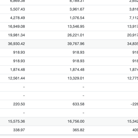
6,869.38
8,189.31
2,65
5,507.43
3,961.67
3,81
4,278.49
1,076.54
7,11
16,949.08
13,546.95
13,91
19,981.34
26,221.01
20,91
36,930.42
39,767.96
34,83
918.93
918.93
91
918.93
918.93
91
1,874.48
1,874.48
1,87
12,561.44
13,329.01
12,77
-
-
-
-
220.50
633.58
-22
-
-
15,575.36
16,756.00
15,34
338.97
365.82
40