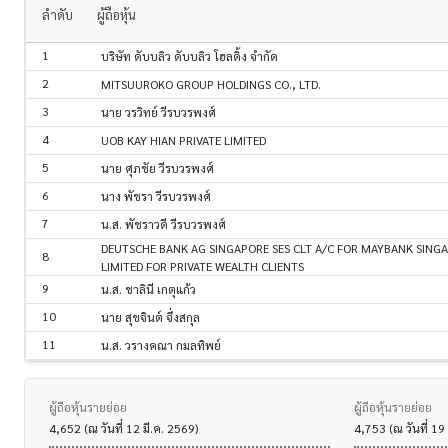
ลำดับ
ผู้ถือหุ้น
1
บริษัท ดับบลิว ดับบลิว โฮลดิ้ง จำกัด
2
MITSUUROKO GROUP HOLDINGS CO., LTD.
3
นาย วรวิทย์ วีรบวรพงศ์
4
UOB KAY HIAN PRIVATE LIMITED
5
นาย ศุภชัย วีรบวรพงศ์
6
นาง พัชรา วีรบวรพงศ์
7
น.ส. พัชราวดี วีรบวรพงศ์
DEUTSCHE BANK AG SINGAPORE SES CLT A/C FOR MAYBANK SING
8
LIMITED FOR PRIVATE WEALTH CLIENTS
9
น.ส. ชาลินี เกตุแก้ว
10
นาย สุขจินต์ จึ่งสกุล
11
น.ส. วรางคณา กมลทิพย์
ผู้ถือหุ้นรายย่อย
ผู้ถือหุ้นรายย่อย
4,652 (ณ วันที่ 12 มี.ค. 2569)
4,753 (ณ วันที่ 19