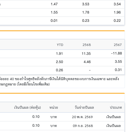
1.47
3.53
3.54
)
1.55
1.78
1.96
0.01
0.23
0.22
YTD
2568
2567
-11.88
1.91
11.35
3.55
2.50
4.46
0.31
0.26
-
าร้อยละ 40 ของกำไรสุทธิหลังหักภาษีเงินได้นิติบุคคลของงบการเงินเฉพาะ และหลัง
มกฎหมาย (โดยมีเงื่อนไขเพิ่มเติม)
เงินปันผล (ต่อหุ้น)
หน่วย
วันจ่ายปันผล
ประเภท
0.10
บาท
20 พ.ค. 2569
เงินปันผล
0.10
บาท
09 ก.ย. 2568
เงินปันผล