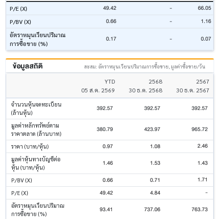
49.42
-
66.05
P/E (X)
0.66
-
1.16
P/BV (X)
อัตราหมุนเวียนปริมาณ
0.17
-
0.07
การซื้อขาย (%)
ข้อมูลสถิติ
สะสม: อัตราหมุนเวียนปริมาณการซื้อขาย, มูลค่าซื้อขาย/วัน
YTD
2568
2567
05 ส.ค. 2569
30 ธ.ค. 2568
30 ธ.ค. 2567
จำนวนหุ้นจดทะเบียน
392.57
392.57
392.57
(ล้านหุ้น)
มูลค่าหลักทรัพย์ตาม
380.79
423.97
965.72
ราคาตลาด (ล้านบาท)
2.46
0.97
1.08
ราคา (บาท/หุ้น)
มูลค่าหุ้นทางบัญชีต่อ
1.46
1.53
1.43
หุ้น (บาท/หุ้น)
1.71
0.66
0.71
P/BV (X)
-
49.42
4.84
P/E (X)
อัตราหมุนเวียนปริมาณ
93.41
737.06
763.73
การซื้อขาย (%)