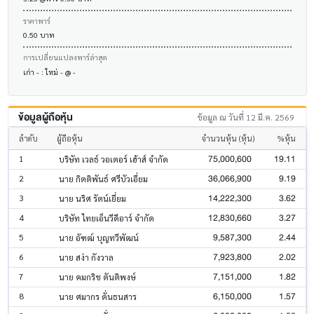
ราคาพาร์
0.50 บาท
การเปลี่ยนแปลงพาร์ล่าสุด
เก่า - : ใหม่ - @ -
ข้อมูลผู้ถือหุ้น
ข้อมูล ณ วันที่ 12 มี.ค. 2569
ลำดับ
ผู้ถือหุ้น
จำนวนหุ้น (หุ้น)
%หุ้น
75,000,600
19.11
1
บริษัท เวลธ์ วอเตอร์ เฮ้าส์ จำกัด
36,066,900
9.19
2
นาย กิตติพันธ์ ศรีบัวเอี่ยม
14,222,300
3.62
3
นาย นริศ รัตน์เยี่ยม
12,830,660
3.27
4
บริษัท ไทยเอ็นวีดีอาร์ จำกัด
9,587,300
2.44
5
นาย อัฑฒ์ บุญทวีพัฒน์
7,923,800
2.02
6
นาย สง่า กังวาล
7,151,000
1.82
7
นาย คมกริช ตันติพงษ์
6,150,000
1.57
8
นาย ศมากร ดั่นธนสาร