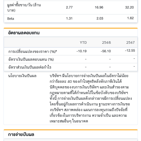
มูลค่าซื้อขาย/วัน (ล้าน
2.77
16.96
32.20
บาท)
1.62
1.31
2.03
Beta
อัตราผลตอบแทน
YTD
2568
2567
-12.55
-10.19
-56.10
การเปลี่ยนแปลงของราคา (%)*
-
-
-
อัตราเงินปันผลตอบแทน (%)
-
-
-
อัตราส่วนเงินปันผลต่อกำไร
นโยบายเงินปันผล
บริษัทฯ มีนโยบายการจ่ายเงินปันผลในอัตราไม่น้อย
กว่าร้อยละ 40 ของกําไรสุทธิหลังหักภาษีเงินได้
นิติบุคคลของงบการเงินบริษัทฯ และเงินสํารองตาม
กฎหมายตามที่ได้กําหนดไว้ในข้อบังคับของบริษัทฯ
ทั้งนี้ การจ่ายเงินปันผลดังกล่าวอาจมีการเปลี่ยนแปลง
โดยขึ้นอยู่กับผลการดําเนินงาน ฐานะทางการเงินขอ
งบริษัทฯ สภาพคล่อง แผนการลงทุนรวมถึงปัจจัยที่
เกี่ยวข้องในการบริหารงาน ความจําเป็น และความ
เหมาะสมอื่นๆ ในอนาคต
การจ่ายปันผล