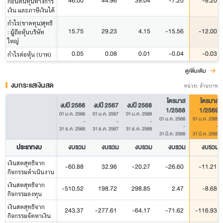
46.00
44.96
39.04
-7.20
-8.20
ก่อนต้นทุนทางการ
เงิน และภาษีเงินได้
กำไร(ขาดทุน)สุทธิ
15.75
29.23
4.15
-15.56
-12.00
: ผู้ถือหุ้นบริษัท
ใหญ่
0.05
0.08
0.01
-0.04
-0.03
กำไรต่อหุ้น (บาท)
ดูเพิ่มเติม
งบกระแสเงินสด
หน่วย: ล้านบาท
ไตรมาส
ไตรมาส
งบปี 2566
งบปี 2567
งบปี 2568
1/2568
1/2569
01 ม.ค. 2566
01 ม.ค. 2567
01 ม.ค. 2568
01 ม.ค. 2568
01 ม.ค. 2569
-
-
-
-
-
31 ธ.ค. 2566
31 ธ.ค. 2567
31 ธ.ค. 2568
31 มี.ค. 2568
31 มี.ค. 2569
ประเภทงบ
งบรวม
งบรวม
งบรวม
งบรวม
งบรวม
เงินสดสุทธิจาก
-60.88
32.96
-20.27
-26.60
-11.21
กิจกรรมดำเนินงาน
เงินสดสุทธิจาก
-510.52
198.72
298.85
2.47
-8.68
กิจกรรมลงทุน
เงินสดสุทธิจาก
243.37
-277.61
-64.17
-71.62
-116.93
กิจกรรมจัดหาเงิน