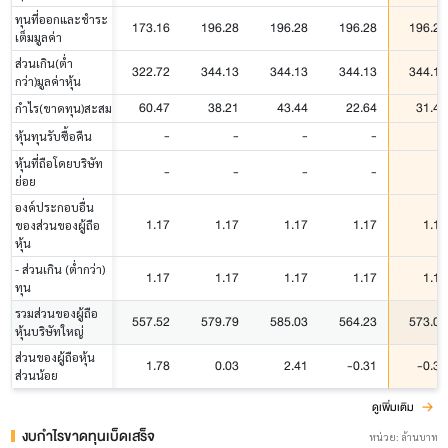
ทุนที่ออกและชำระ
173.16
196.28
196.28
196.28
196.28
เต็มมูลค่า
ส่วนเกิน(ต่ำ
322.72
344.13
344.13
344.13
344.13
กว่า)มูลค่าหุ้น
60.47
38.21
43.44
22.64
31.44
กำไร(ขาดทุน)สะสม
-
-
-
-
-
หุ้นทุนรับซื้อคืน
หุ้นที่ถือโดยบริษัท
-
-
-
-
-
ย่อย
องค์ประกอบอื่น
1.17
1.17
1.17
1.17
1.17
ของส่วนของผู้ถือ
หุ้น
- ส่วนเกิน (ต่ำกว่า)
1.17
1.17
1.17
1.17
1.17
ทุน
รวมส่วนของผู้ถือ
557.52
579.79
585.03
564.23
573.02
หุ้นบริษัทใหญ่
ส่วนของผู้ถือหุ้น
1.78
0.03
2.41
-0.31
-0.33
ส่วนน้อย
ดูเพิ่มเติม
งบกำไรขาดทุนเบ็ดเสร็จ
หน่วย: ล้านบาท