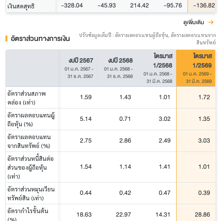
-328.04
-45.93
214.42
-95.76
-136.82
เงินสดสุทธิ
ดูเพิ่มเติม
ปรับข้อมูลเต็มปี : อัตราผลตอบแทนผู้ถือหุ้น, อัตราผลตอบแทนจาก
อัตราส่วนทางการเงิน
สินทรัพย์
ไตรมาส
ไตรมาส
งบปี 2567
งบปี 2568
1/2568
1/2569
01 ม.ค. 2567
-
01 ม.ค. 2568
-
01 ม.ค. 2568
-
01 ม.ค. 2569
-
31 ธ.ค. 2567
31 ธ.ค. 2568
31 มี.ค. 2568
31 มี.ค. 2569
อัตราส่วนสภาพ
1.59
1.43
1.01
1.72
คล่อง (เท่า)
อัตราผลตอบแทนผู้
5.14
0.71
3.02
1.35
ถือหุ้น (%)
อัตราผลตอบแทน
2.75
2.86
2.49
3.03
จากสินทรัพย์ (%)
อัตราส่วนหนี้สินต่อ
1.54
1.14
1.41
1.01
ส่วนของผู้ถือหุ้น
(เท่า)
อัตราส่วนหมุนเวียน
0.44
0.42
0.47
0.39
ทรัพย์สิน (เท่า)
อัตรากำไรขั้นต้น
18.63
22.97
14.31
28.86
(%)