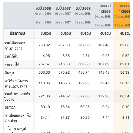
ไตรมาส
ไตรมาส
งบปี 2566
งบปี 2567
งบปี 2568
1/2568
1/2569
01 ม.ค. 2566
01 ม.ค. 2567
01 ม.ค. 2568
01 ม.ค. 2568
01 ม.ค. 2569
-
-
-
-
-
31 ธ.ค. 2566
31 ธ.ค. 2567
31 ธ.ค. 2568
31 มี.ค. 2568
31 มี.ค. 2569
ประเภทงบ
งบรวม
งบรวม
งบรวม
งบรวม
งบรวม
รายได้จากการ
763.32
707.80
567.00
167.43
82.08
ดำเนินธุรกิจ
4.25
8.58
2.81
0.25
0.52
รายได้อื่น
767.57
716.38
569.80
167.69
82.61
รวมรายได้
603.00
575.92
436.74
143.48
58.39
ต้นทุน
ค่าใช้จ่ายในการ
118.06
143.78
122.93
29.45
28.15
ขายและบริหาร
รวมต้นทุนและค่า
721.06
744.62
579.00
172.93
86.54
ใช้จ่าย
80.10
76.84
69.25
0.24
-0.10
EBITDA
ค่าเสื่อมและค่าตัด
34.11
31.87
30.20
7.44
8.11
จำหน่าย
กำไร (ขาดทุน)