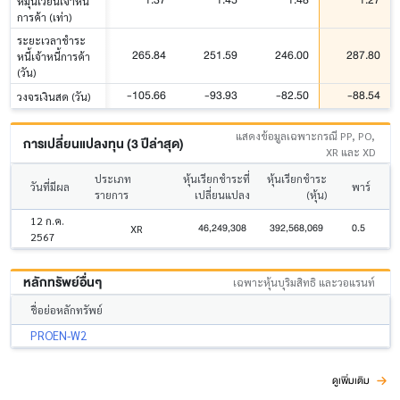
1.37
1.45
1.48
1.27
หมุนเวียนเจ้าหนี้
การค้า (เท่า)
ระยะเวลาชำระ
265.84
251.59
246.00
287.80
หนี้เจ้าหนี้การค้า
(วัน)
-105.66
-93.93
-82.50
-88.54
วงจรเงินสด (วัน)
แสดงข้อมูลเฉพาะกรณี PP, PO,
การเปลี่ยนแปลงทุน (3 ปีล่าสุด)
XR และ XD
ประเภท
หุ้นเรียกชำระที่
หุ้นเรียกชำระ
วันที่มีผล
พาร์
รายการ
เปลี่ยนแปลง
(หุ้น)
12 ก.ค.
46,249,308
392,568,069
0.5
XR
2567
หลักทรัพย์อื่นๆ
เฉพาะหุ้นบุริมสิทธิ และวอแรนท์
ชื่อย่อหลักทรัพย์
PROEN-W2
ดูเพิ่มเติม