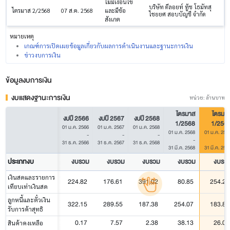
ไม่มีเงื่อนไข
บริษัท ดีลอยท์ ทู้ช โธมัทสุ
ไตรมาส 2/2568
07 ส.ค. 2568
และมีข้อ
ไชยยศ สอบบัญชี จำกัด
สังเกต
หมายเหตุ
เกณฑ์การเปิดเผยข้อมูลเกี่ยวกับผลการดำเนินงานและฐานะการเงิน
ข่าวงบการเงิน
ข้อมูลงบการเงิน
งบแสดงฐานะการเงิน
หน่วย: ล้านบาท
ไตรมาส
ไตรมา
งบปี 2566
งบปี 2567
งบปี 2568
1/2568
1/256
01 ม.ค. 2566
01 ม.ค. 2567
01 ม.ค. 2568
01 ม.ค. 2568
01 ม.ค. 256
-
-
-
-
31 ธ.ค. 2566
31 ธ.ค. 2567
31 ธ.ค. 2568
31 มี.ค. 2568
31 มี.ค. 256
ประเภทงบ
งบรวม
งบรวม
งบรวม
งบรวม
งบรว
เงินสดและรายการ
224.82
176.61
391.02
80.85
254.21
เทียบเท่าเงินสด
ลูกหนี้และตั๋วเงิน
322.15
289.55
187.38
254.07
183.86
รับการค้าสุทธิ
0.17
7.57
2.38
38.13
26.08
สินค้าคงเหลือ