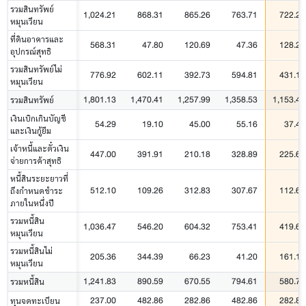
รวมสินทรัพย์
1,024.21
868.31
865.26
763.71
722.28
หมุนเวียน
ที่ดินอาคารและ
568.31
47.80
120.69
47.36
128.26
อุปกรณ์สุทธิ
รวมสินทรัพย์ไม่
776.92
602.11
392.73
594.81
431.12
หมุนเวียน
1,801.13
1,470.41
1,257.99
1,358.53
1,153.40
รวมสินทรัพย์
เงินเบิกเกินบัญชี
54.29
19.10
45.00
55.16
37.49
และเงินกู้ยืม
เจ้าหนี้และตั๋วเงิน
447.00
391.91
210.18
328.89
225.66
จ่ายการค้าสุทธิ
หนี้สินระยะยาวที่
512.10
109.26
312.83
307.67
112.68
ถึงกำหนดชำระ
ภายในหนึ่งปี
รวมหนี้สิน
1,036.47
546.20
604.32
753.41
419.60
หมุนเวียน
รวมหนี้สินไม่
205.36
344.39
66.23
41.20
161.11
หมุนเวียน
1,241.83
890.59
670.55
794.61
580.71
รวมหนี้สิน
237.00
482.86
282.86
482.86
282.86
ทุนจดทะเบียน