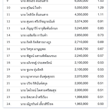
6,000,000
1.53
9
นาย สธนธร ดั่นธนสาร
5,050,000
1.29
10
นาย สุวัฒน์ ใจคำ
4,350,000
1.11
11
นาย โชดิวัต ดั่นธนสาร
3,574,300
0.91
12
นาย สุนทร ศรีปรัชญาอนันต์
3,245,600
0.83
13
น.ส. กัญญาวีร์ จารุสัมพันธ์กนก
2,850,000
0.73
14
นาย เฉลิมชัย กาวินคำ
2,710,000
0.69
15
นาย กิตติ กิตติสารยางกูร
2,648,700
0.67
16
นาย วิศรุต มานูญพล
2,240,000
0.57
17
นาย พิสูจน์ ผสานพิพัฒนชนะ
2,100,000
0.53
18
นาย อภิเชษฐ์ ประสพรัตน์
2,100,000
0.53
19
นาย ชูเกษ อุ่นจิตติ
2,070,000
0.53
20
นาง ญาดากนก อ้นพุ่มศุภธร
2,000,000
0.51
21
นาย ปวิช กิตินันท์สกุล
2,000,000
0.51
22
นาย ไพโรจน์ ไพศาลศรีสมสุข
1,998,600
0.51
23
นาย อิศเรศ อ่ำศรีเวียง
1,963,900
0.50
24
นาย ณัฏชวินท์ เลี้ยวสิริโชค