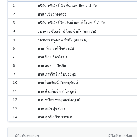
1
บริษัท พรีเมียร์ ฟิชชั่น แคปปิตอล จำกัด
2
นาย วิเชียร พงศธร
3
บริษัท พรีเมียร์ รีสอร์ทส์ แอนด์ โฮเทลส์ จำกัด
4
ธนาคาร ซีไอเอ็มบี ไทย จำกัด (มหาชน)
5
ธนาคาร กรุงเทพ จำกัด (มหาชน)
6
นาย วิชัย วงศ์ศักดิ์วานิช
7
นาย ปิยะ สินาโรจน์
8
นาย สมชาย ปัดภัย
9
นาย ภาววิทย์ กลิ่นประทุม
10
นาย ไชยวัฒน์ อัทธายุวัฒน์
11
นาย ธีระพันธ์ แสงไพบูลย์
12
น.ส. ชนิดา ชาญชนาไพบูลย์
13
นาย ธนิต สุขสว่าง
14
นาย ศุภชัย วีรบวรพงศ์
ผู้ถือหุ้นรายย่อย
ผู้ถือหุ้นรายย่อย