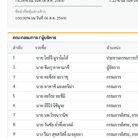
74.28% (ณ วันที่ 06 ส.ค. 2569)
1.22% (ณ วันที่ 0
ข้อจำกัดหุ้นต่างด้าว
100.00% (ณ วันที่ 06 ส.ค. 2569)
คณะกรรมการ / ผู้บริหาร
ลำดับ
รายชื่อ
ตำแหน่ง
1
นาย โยอิจิ มูราโมโต้
ประธานกรรมการบริ
2
นาย ชิเกรุ ทาคามาซึ
ผู้จัดการ
3
นาย ทะซึยะ อะวาซุ
กรรมการ
4
นาย ทาคาชิ มะเอะจิม่า
กรรมการ
5
นาย อะกิระ ทะซึมิ
กรรมการ
6
นาย อิจิโร่ นิชิมูระ
กรรมการ
7
นาย นพ โรจนวานิช
กรรมการอิสระ, ก
8
นาย วันชัย อ่ำพึ่งอาตม์
กรรมการอิสระ, ป
9
นาง วีณา สุขสวัสดิ์ ณ อยุธยา
กรรมการอิสระ, ก