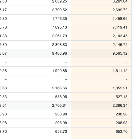
9.30
2,639.25
3,261.04
5.17
2,709.52
2,699.72
2.30
1,746.35
1,458.65
6.78
7,095.13
7,419.41
1.88
2,261.79
2,103.45
6.89
2,308.83
2,145.72
3.67
9,403.96
9,565.12
-
-
-
9.58
1,929.88
1,611.12
-
-
-
3.68
2,166.66
1,859.21
9.83
538.95
527.13
3.51
2,705.61
2,386.34
8.98
238.98
238.98
8.98
208.98
208.98
3.70
653.70
653.70