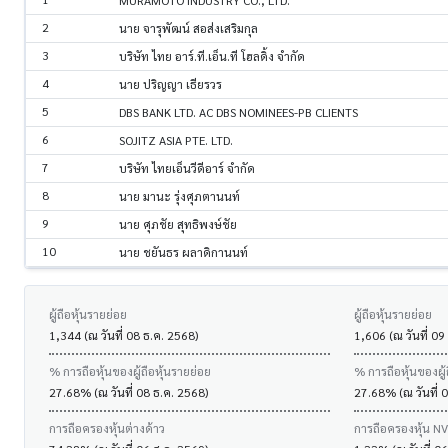
MURAMOTO INDUSTRY CO., LTD.
2
นาย จารุพัฒน์ สอส่งเสริมกุล
3
บริษัท ไทย อาร์.ที.เอ็น.ที โฮลดิ้ง จำกัด
4
นาย ปริญญา เธียรวร
5
DBS BANK LTD. AC DBS NOMINEES-PB CLIENTS
6
SOJITZ ASIA PTE. LTD.
7
บริษัท ไทยเอ็นวีดีอาร์ จำกัด
8
นาย มานะ รุ่งศุภตานนท์
9
นาย ศุภชัย สุทธิพงษ์ชัย
10
นาย ชยันธร ผลาดิกานนท์
ผู้ถือหุ้นรายย่อย
ผู้ถือหุ้นรายย่อย
1,344 (ณ วันที่ 08 ธ.ค. 2568)
1,606 (ณ วันที่ 09
% การถือหุ้นของผู้ถือหุ้นรายย่อย
% การถือหุ้นของผู้
27.68% (ณ วันที่ 08 ธ.ค. 2568)
27.68% (ณ วันที่ 
การถือครองหุ้นต่างด้าว
การถือครองหุ้น N