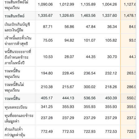
รวมสินทรัพย์ไม่
1,090.06
1,012.99
1,135.89
1,004.26
1,127.60
หมุนเวียน
1,335.67
1,326.65
1,463.56
1,337.60
1,478.15
รวมสินทรัพย์
เงินเบิกเกินบัญชี
87.71
56.86
47.84
36.34
84.99
และเงินกู้ยืม
เจ้าหนี้และตั๋วเงิน
75.05
94.82
101.07
105.82
93.52
จ่ายการค้าสุทธิ
หนี้สินระยะยาวที่
10.53
28.07
44.35
30.70
44.73
ถึงกำหนดชำระ
ภายในหนึ่งปี
รวมหนี้สิน
194.80
228.45
236.54
232.12
263.31
หมุนเวียน
รวมหนี้สินไม่
210.38
215.67
300.02
218.26
286.99
หมุนเวียน
405.17
444.13
536.56
450.39
550.31
รวมหนี้สิน
341.25
355.93
355.93
355.93
355.93
ทุนจดทะเบียน
ทุนที่ออกและชำระ
237.28
237.29
237.29
237.29
237.29
เต็มมูลค่า
ส่วนเกิน(ต่ำ
772.49
772.53
722.93
772.53
722.93
กว่า)มูลค่าหุ้น