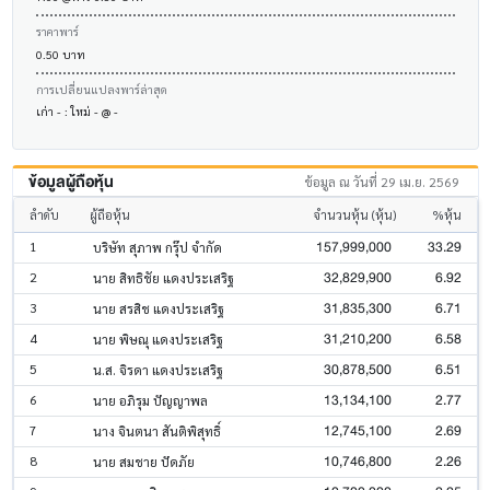
ราคาพาร์
0.50 บาท
การเปลี่ยนแปลงพาร์ล่าสุด
เก่า - : ใหม่ - @ -
ข้อมูลผู้ถือหุ้น
ข้อมูล ณ วันที่ 29 เม.ย. 2569
ลำดับ
ผู้ถือหุ้น
จำนวนหุ้น (หุ้น)
%หุ้น
157,999,000
33.29
1
บริษัท สุภาพ กรุ๊ป จำกัด
32,829,900
6.92
2
นาย สิทธิชัย แดงประเสริฐ
31,835,300
6.71
3
นาย สรสิช แดงประเสริฐ
31,210,200
6.58
4
นาย พิษณุ แดงประเสริฐ
30,878,500
6.51
5
น.ส. จิรดา แดงประเสริฐ
13,134,100
2.77
6
นาย อภิรุม ปัญญาพล
12,745,100
2.69
7
นาง จินตนา สันติพิสุทธิ์
10,746,800
2.26
8
นาย สมชาย ปัดภัย