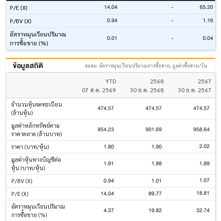
14.04
-
65.20
P/E (X)
0.94
-
1.16
P/BV (X)
อัตราหมุนเวียนปริมาณ
0.01
-
0.04
การซื้อขาย (%)
ข้อมูลสถิติ
สะสม: อัตราหมุนเวียนปริมาณการซื้อขาย, มูลค่าซื้อขาย/วัน
YTD
2568
2567
07 ส.ค. 2569
30 ธ.ค. 2568
30 ธ.ค. 2567
จำนวนหุ้นจดทะเบียน
474.57
474.57
474.57
(ล้านหุ้น)
มูลค่าหลักทรัพย์ตาม
854.23
901.69
958.64
ราคาตลาด (ล้านบาท)
2.02
1.80
1.90
ราคา (บาท/หุ้น)
มูลค่าหุ้นทางบัญชีต่อ
1.91
1.88
1.89
หุ้น (บาท/หุ้น)
1.07
0.94
1.01
P/BV (X)
18.81
14.04
89.77
P/E (X)
อัตราหมุนเวียนปริมาณ
4.37
19.82
32.74
การซื้อขาย (%)