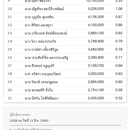
10,700,000
2.25
9
นาย เมธา สิมะวรา
5,026,500
1.06
10
นาย ณัฐพัชร สมบัติวรพัฒน์
4,136,300
0.87
11
นาย บุญชัย ศุภศศิน
4,100,000
0.86
12
นาง ศิริพร แดงสุภา
3,869,100
0.82
13
นาย เกรียงยศ จิตต์สัจจะพงษ์
3,768,800
0.79
14
นาง วิภา คล่องประกิจ
3,682,800
0.78
15
นาง ปาณิศา เอี้ยวศิวิกูล
3,390,800
0.71
16
นาย ประสิทธิ์ชัย แดงประเสริฐ
3,108,700
0.66
17
นาย ธีรพจน์ จรูญศรี
3,000,000
0.63
18
น.ส. อริสรา ธนบุณยวัฒน์
2,865,000
0.60
19
นาย วิพงศ์ เตชะพูลผล
2,754,100
0.58
20
นาย พรหมศิริ ชั่งใจ
2,455,000
0.52
21
นาย อัศวิน โตศิริพัฒนา
ผู้ถือหุ้นรายย่อย
2,828 (ณ วันที่ 13 มี.ค. 2569)
% การถือหุ้นของผู้ถือหุ้นรายย่อย