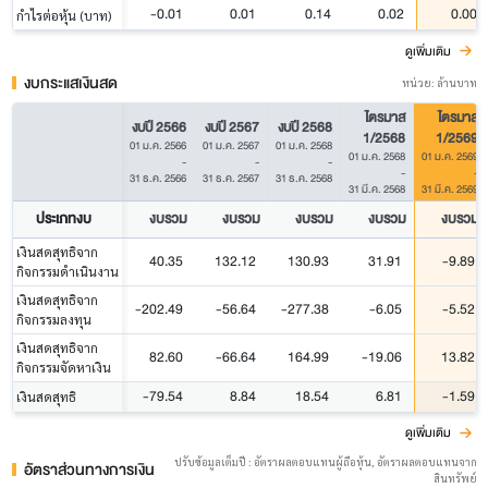
-0.01
0.01
0.14
0.02
0.00
กำไรต่อหุ้น (บาท)
ดูเพิ่มเติม
งบกระแสเงินสด
หน่วย: ล้านบาท
ไตรมาส
ไตรมาส
งบปี 2566
งบปี 2567
งบปี 2568
1/2568
1/2569
01 ม.ค. 2566
01 ม.ค. 2567
01 ม.ค. 2568
01 ม.ค. 2568
01 ม.ค. 2569
-
-
-
-
-
31 ธ.ค. 2566
31 ธ.ค. 2567
31 ธ.ค. 2568
31 มี.ค. 2568
31 มี.ค. 2569
ประเภทงบ
งบรวม
งบรวม
งบรวม
งบรวม
งบรวม
เงินสดสุทธิจาก
40.35
132.12
130.93
31.91
-9.89
กิจกรรมดำเนินงาน
เงินสดสุทธิจาก
-202.49
-56.64
-277.38
-6.05
-5.52
กิจกรรมลงทุน
เงินสดสุทธิจาก
82.60
-66.64
164.99
-19.06
13.82
กิจกรรมจัดหาเงิน
-79.54
8.84
18.54
6.81
-1.59
เงินสดสุทธิ
ดูเพิ่มเติม
ปรับข้อมูลเต็มปี : อัตราผลตอบแทนผู้ถือหุ้น, อัตราผลตอบแทนจาก
อัตราส่วนทางการเงิน
สินทรัพย์