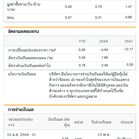
มูลค่าซื้อขาย/วัน (ล้าน
0.26
0.70
1.47
บาท)
0.66
0.57
0.41
Beta
อัตราผลตอบแทน
YTD
2568
2567
-12.17
-5.26
-5.94
การเปลี่ยนแปลงของราคา (%)*
-
5.56
1.66
อัตราเงินปันผลตอบแทน (%)
0.29
0.78
2.49
อัตราส่วนเงินปันผลต่อกำไร
นโยบายเงินปันผล
บริษัทฯ มีนโยบายการจ่ายเงินปันผลให้แก่ผู้ถือหุ้นไม่
ต่ำกว่าร้อยละ 40 ของกำไรสุทธิของงบการเงินเฉพาะ
กิจการ และหลังจากหักภาษีเงินได้นิติบุคคล และเงิน
สำรองต่าง ๆ ทุกประเภทตามที่ได้กำหนดไว้ในข้อ
บังคับของบริษัทฯ และกฎหมาย
การจ่ายปันผล
รอบผลประกอบ
เงินปันผล (ต่อ
หน่วย
วันจ่ายปันผล
ประเภท
การ
หุ้น)
01 ม.ค. 2568 - 31
15 พ.ค.
0.05
บาท
เงินปันผล