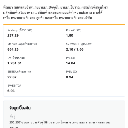
พัฒนา ผลิตและจําหน่ายยาแผนปัจจุบัน ยาแผนโบราณ ผลิตภัณฑ์สมุนไพร
ผลิตภัณฑ์เสริมอาหาร เวชภัณฑ์ และแอลกอฮอล์ทำความสะอาด ภายใต้
เครื่องหมายการค้าของ ลูกค้า และเครื่องหมายการค้าของบริษัท
Paid-up (ล้านบาท)
Price (บาท)
237.29
1.80
Market Cap (ล้านบาท)
52 Week High/Low
854.23
2.16 / 1.56
EV (ล้านบาท)
P/E (X)
1,231.31
14.04
EBITDA (ล้านบาท)
P/BV (X)
22.87
0.94
EV/EBITDA
6.93
ข้อมูลเบื้องต้น
ที่อยู่
255,257 ซอยสาธุประดิษฐ์ 58 แขวงบางโพงพาง เขตยานนาวา กรุงเทพมหานคร
10120