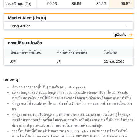
90.03
85.99
84.52
90.87
วงจรเงินสด (วัน)
Market Alert (ล่าสุด)
Other Action
-
ดูเพิ่มเติม
การเปลี่ยนแปลงชื่อ
ชื่อย่อหลักทรัพย์ใหม่
ชื่อย่อหลักทรัพย์เดิม
วันที่มีผล
JSP
JP
22 ก.ย. 2565
หมายเหตุ
คำนวณจากราคาที่ปรับฐานแล้ว (Adjusted price)
แสดงข้อมูลและคำนวณข้อมูลจากงบรวม และแสดงข้อมูลเป็นงบไตรมาสสะสม
ตามปีงบการเงิน(กรณีไม่มีงบรวม จะแสดงข้อมูลและคำนวณข้อมูลจากงบบริษัท)
ข้อมูลจะเปลี่ยนแปลงทุกไตรมาสภายใน 7 วันทำการ หลังจากมีงบการเงินใหม่เข้า
มา
ข้อมูลงบการเงิน เป็นข้อมูลตามที่บริษัทจดทะเบียนนำส่ง ณ งวดนั้นๆ ผู้ใช้ข้อมูล
ควรศึกษารายละเอียดเพิ่มเติมจากงบการเงินฉบับเต็มประกอบ ซึ่งมีบางบริษัทอาจ
มีการปรับปรุงงบที่แสดงเปรียบเทียบในงบฉบับเต็มงวดล่าสุด
รายชื่อบริษัทที่เป็นองค์ประกอบของ SETESG Index จะประกาศพร้อมกับดัชนี
อื่นๆ โดยใช้ข้อมูลจากผลประเมินหุ้นยั่งยืน SET ESG Ratings ที่ประกาศล่าสุด