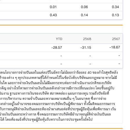
0.01
0.06
0.34
0.43
0.14
0.13
YTD
2568
2567
-18.67
-28.57
-31.15
-
-
-
-
-
-
ดนโยบายการจ่ายปันผลในแต่ละปีในอัตราไม่น้อยกว่าร้อยละ 40 ของกำไรสุทธิหลัง
สำรองต่าง ๆ ทุกประเภทตามที่ได้กำหนดไว้ในข้อบังคับบริษัทและกฎหมาย หากไม่มี
อื่นใด และการจ่ายเงินปันผลนั้นไม่มีผลกระทบต่อการดำเนินงานปกติของบริษัท
สำคัญ อย่างไรก็ตามการจ่ายเงินปันผลดังกล่าวอาจมีการเปลี่ยนแปลง โดยขึ้นอยู่กับ
นงาน ฐานะทางการเงินของบริษัท สภาพคล่อง แผนการลงทุน รวมถึงปัจจัยที่
ในการบริหารงาน ความจำเป็นและความเหมาะสมอื่น ๆ ในอนาคต ซึ่งการจ่าย
ังกล่าวอยู่ในอำนาจของคณะกรรมการบริษัทเป็นผู้พิจารณา ทั้งนี้มติคณะกรรมการ
วกับการอนุมัติจ่ายเงินปันผลจะต้องนำมาเสนอต่อที่ประชุมผู้ถือหุ้นเพื่อพิจารณา เว้น
จ่ายเงินปันผลระหว่างกาล ซึ่งคณะกรรมการบริษัทมีอำนาจอนุมัติจ่ายเงินปันผล
ได้ โดยต้องแจ้งที่ประชุมผู้ถือหุ้นรับทราบในการประชุมครั้งถัดไป