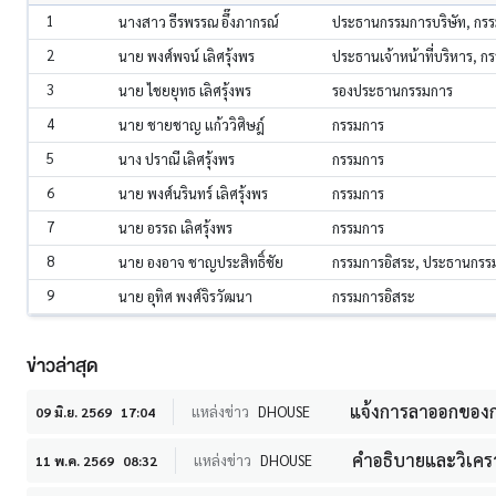
1
นางสาว ธีรพรรณ อึ๊งภากรณ์
ประธานกรรมการบริษัท, กร
2
นาย พงศ์พจน์ เลิศรุ้งพร
ประธานเจ้าหน้าที่บริหาร, ก
3
นาย ไชยยุทธ เลิศรุ้งพร
รองประธานกรรมการ
4
นาย ชายชาญ แก้ววิศิษฎ์
กรรมการ
5
นาง ปราณี เลิศรุ้งพร
กรรมการ
6
นาย พงศ์นรินทร์ เลิศรุ้งพร
กรรมการ
7
นาย อรรถ เลิศรุ้งพร
กรรมการ
8
นาย องอาจ ชาญประสิทธิ์ชัย
กรรมการอิสระ, ประธานกร
9
นาย อุทิศ พงศ์จิรวัฒนา
กรรมการอิสระ
ข่าวล่าสุด
แจ้งการลาออกของ
แหล่งข่าว
DHOUSE
09 มิ.ย. 2569
17:04
คำอธิบายและวิเคราะ
แหล่งข่าว
DHOUSE
11 พ.ค. 2569
08:32