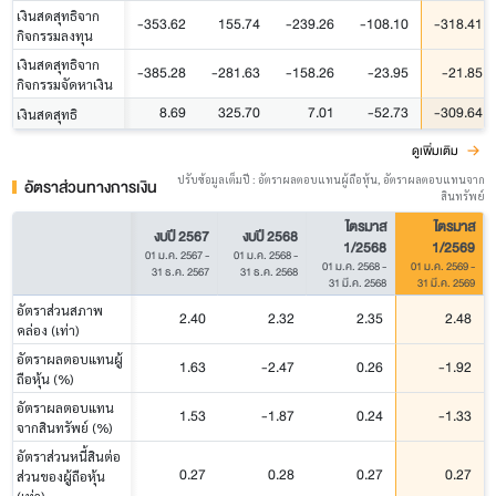
เงินสดสุทธิจาก
-353.62
155.74
-239.26
-108.10
-318.41
กิจกรรมลงทุน
เงินสดสุทธิจาก
-385.28
-281.63
-158.26
-23.95
-21.85
กิจกรรมจัดหาเงิน
8.69
325.70
7.01
-52.73
-309.64
เงินสดสุทธิ
ดูเพิ่มเติม
ปรับข้อมูลเต็มปี : อัตราผลตอบแทนผู้ถือหุ้น, อัตราผลตอบแทนจาก
อัตราส่วนทางการเงิน
สินทรัพย์
ไตรมาส
ไตรมาส
งบปี 2567
งบปี 2568
1/2568
1/2569
01 ม.ค. 2567
-
01 ม.ค. 2568
-
01 ม.ค. 2568
-
01 ม.ค. 2569
-
31 ธ.ค. 2567
31 ธ.ค. 2568
31 มี.ค. 2568
31 มี.ค. 2569
อัตราส่วนสภาพ
2.40
2.32
2.35
2.48
คล่อง (เท่า)
อัตราผลตอบแทนผู้
1.63
-2.47
0.26
-1.92
ถือหุ้น (%)
อัตราผลตอบแทน
1.53
-1.87
0.24
-1.33
จากสินทรัพย์ (%)
อัตราส่วนหนี้สินต่อ
0.27
0.28
0.27
0.27
ส่วนของผู้ถือหุ้น
(เท่า)