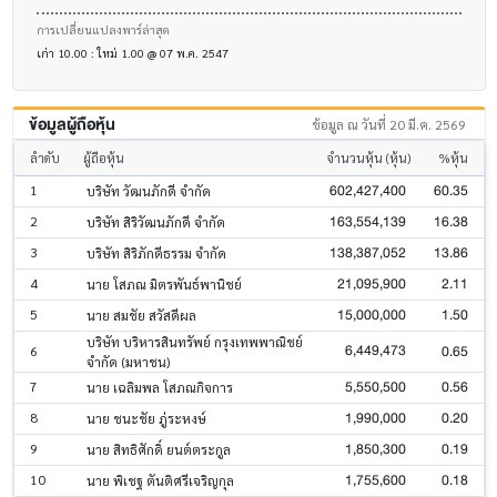
การเปลี่ยนแปลงพาร์ล่าสุด
เก่า 10.00 : ใหม่ 1.00 @ 07 พ.ค. 2547
ข้อมูลผู้ถือหุ้น
ข้อมูล ณ วันที่ 20 มี.ค. 2569
ลำดับ
ผู้ถือหุ้น
จำนวนหุ้น (หุ้น)
%หุ้น
602,427,400
60.35
1
บริษัท วัฒนภักดี จำกัด
163,554,139
16.38
2
บริษัท สิริวัฒนภักดี จำกัด
138,387,052
13.86
3
บริษัท สิริภักดีธรรม จำกัด
21,095,900
2.11
4
นาย โสภณ มิตรพันธ์พานิชย์
15,000,000
1.50
5
นาย สมชัย สวัสดีผล
บริษัท บริหารสินทรัพย์ กรุงเทพพาณิชย์
6,449,473
0.65
6
จำกัด (มหาชน)
5,550,500
0.56
7
นาย เฉลิมพล โสภณกิจการ
1,990,000
0.20
8
นาย ชนะชัย ภู่ระหงษ์
1,850,300
0.19
9
นาย สิทธิศักดิ์ ยนต์ตระกูล
1,755,600
0.18
10
นาย พิเชฐ ตันติศรีเจริญกุล