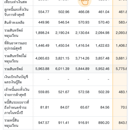
เทียบเท่าเงินสด
ลูกหนี้และตั๋วเงิน
554.77
502.96
466.08
461.04
461.80
รับการค้าสุทธิ
449.96
546.54
570.93
570.40
583.44
สินค้าคงเหลือ
รวมสินทรัพย์
1,898.24
2,190.24
2,130.64
2,094.98
2,093.82
หมุนเวียน
ที่ดินอาคารและ
1,446.49
1,450.54
1,416.54
1,422.63
1,406.55
อุปกรณ์สุทธิ
รวมสินทรัพย์ไม่
4,065.63
3,821.15
3,714.26
3,857.48
3,681.79
หมุนเวียน
5,963.88
6,011.39
5,844.89
5,952.46
5,775.61
รวมสินทรัพย์
เงินเบิกเกินบัญชี
-
-
-
-
-
และเงินกู้ยืม
เจ้าหนี้และตั๋วเงิน
559.85
521.67
572.58
502.39
483.12
จ่ายการค้าสุทธิ
หนี้สินระยะยาวที่
81.81
84.07
65.67
84.56
70.92
ถึงกำหนดชำระ
ภายในหนึ่งปี
รวมหนี้สิน
947.57
911.41
916.91
890.20
843.51
หมุนเวียน