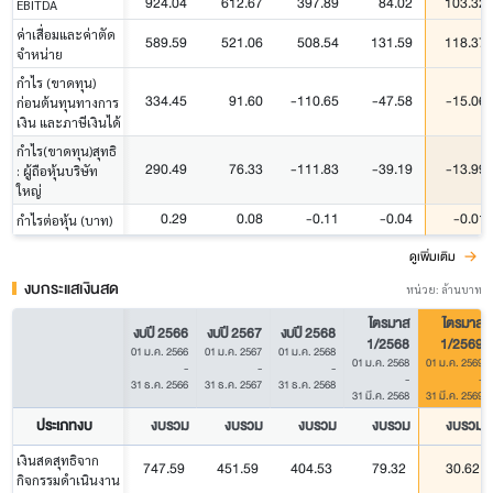
924.04
612.67
397.89
84.02
103.32
EBITDA
ค่าเสื่อมและค่าตัด
589.59
521.06
508.54
131.59
118.37
จำหน่าย
กำไร (ขาดทุน)
334.45
91.60
-110.65
-47.58
-15.06
ก่อนต้นทุนทางการ
เงิน และภาษีเงินได้
กำไร(ขาดทุน)สุทธิ
290.49
76.33
-111.83
-39.19
-13.99
: ผู้ถือหุ้นบริษัท
ใหญ่
0.29
0.08
-0.11
-0.04
-0.01
กำไรต่อหุ้น (บาท)
ดูเพิ่มเติม
งบกระแสเงินสด
หน่วย: ล้านบาท
ไตรมาส
ไตรมาส
งบปี 2566
งบปี 2567
งบปี 2568
1/2568
1/2569
01 ม.ค. 2566
01 ม.ค. 2567
01 ม.ค. 2568
01 ม.ค. 2568
01 ม.ค. 2569
-
-
-
-
-
31 ธ.ค. 2566
31 ธ.ค. 2567
31 ธ.ค. 2568
31 มี.ค. 2568
31 มี.ค. 2569
ประเภทงบ
งบรวม
งบรวม
งบรวม
งบรวม
งบรวม
เงินสดสุทธิจาก
747.59
451.59
404.53
79.32
30.62
กิจกรรมดำเนินงาน