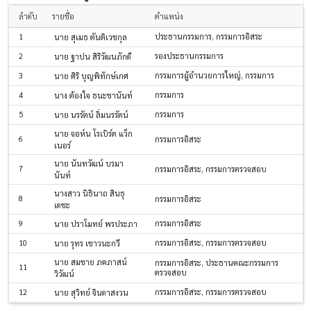
ลำดับ
รายชื่อ
ตำแหน่ง
1
ประธานกรรมการ, กรรมการอิสระ
นาย สุเมธ ตันติเวชกุล
2
รองประธานกรรมการ
นาย ฐาปน สิริวัฒนภักดี
3
กรรมการผู้อำนวยการใหญ่, กรรมการ
นาย ศิริ บุญพิทักษ์เกศ
4
กรรมการ
นาง ต้องใจ ธนะชานันท์
5
กรรมการ
นาย นรรัตน์ ลิ่มนรรัตน์
นาย จอห์น โรเบิร์ต แว็ก
6
กรรมการอิสระ
เนอร์
นาย นันทวัฒน์ บรมา
7
กรรมการอิสระ, กรรมการตรวจสอบ
นันท์
นางสาว นิธินาถ สินธุ
8
กรรมการอิสระ
เดชะ
9
กรรมการอิสระ
นาย ปราโมทย์ พรประภา
10
กรรมการอิสระ, กรรมการตรวจสอบ
นาย รุทร เชาวนะกวี
นาย สมชาย ภคภาสน์
กรรมการอิสระ, ประธานคณะกรรมการ
11
ตรวจสอบ
วิวัฒน์
12
กรรมการอิสระ, กรรมการตรวจสอบ
นาย สุวิทย์ จินดาสงวน