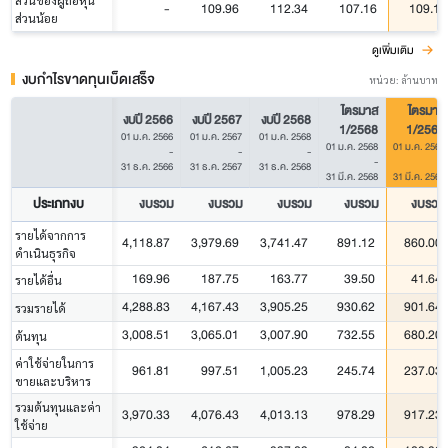
ส่วนของผู้ถือหุ้น
-
109.96
112.34
107.16
109.19
ส่วนน้อย
ดูเพิ่มเติม
งบกำไรขาดทุนเบ็ดเสร็จ
หน่วย: ล้านบาท
ไตรมาส
ไตรมาส
งบปี 2566
งบปี 2567
งบปี 2568
1/2568
1/2569
01 ม.ค. 2566
01 ม.ค. 2567
01 ม.ค. 2568
01 ม.ค. 2568
01 ม.ค. 2569
-
-
-
-
-
31 ธ.ค. 2566
31 ธ.ค. 2567
31 ธ.ค. 2568
31 มี.ค. 2568
31 มี.ค. 2569
ประเภทงบ
งบรวม
งบรวม
งบรวม
งบรวม
งบรวม
รายได้จากการ
4,118.87
3,979.69
3,741.47
891.12
860.00
ดำเนินธุรกิจ
169.96
187.75
163.77
39.50
41.64
รายได้อื่น
4,288.83
4,167.43
3,905.25
930.62
901.64
รวมรายได้
3,008.51
3,065.01
3,007.90
732.55
680.20
ต้นทุน
ค่าใช้จ่ายในการ
961.81
997.51
1,005.23
245.74
237.03
ขายและบริหาร
รวมต้นทุนและค่า
3,970.33
4,076.43
4,013.13
978.29
917.23
ใช้จ่าย