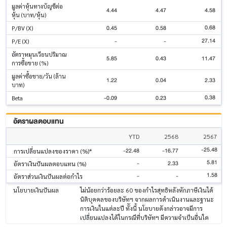
มูลค่าหุ้นทางบัญชีต่อ
4.44
4.47
4.58
หุ้น (บาท/หุ้น)
0.68
0.45
0.58
P/BV (X)
27.14
-
-
P/E (X)
อัตราหมุนเวียนปริมาณ
5.85
0.43
11.47
การซื้อขาย (%)
มูลค่าซื้อขาย/วัน (ล้าน
1.22
0.04
2.33
บาท)
0.38
-0.09
0.23
Beta
อัตราผลตอบแทน
YTD
2568
2567
-25.48
-22.48
-16.77
การเปลี่ยนแปลงของราคา (%)*
5.81
-
2.33
อัตราเงินปันผลตอบแทน (%)
1.58
-
-
อัตราส่วนเงินปันผลต่อกำไร
นโยบายเงินปันผล
ไม่น้อยกว่าร้อยละ 60 ของกำไรสุทธิหลังหักภาษีเงินได้
นิติบุคคลของบริษัทฯ จากผลการดำเนินงานและฐานะ
การเงินในแต่ละปี ทัังนี้ นโยบายดังกล่าวอาจมีการ
เปลี่ยนแปลงได้ในกรณีที่บริษัทฯ มีความจำเป็นอื่นใด