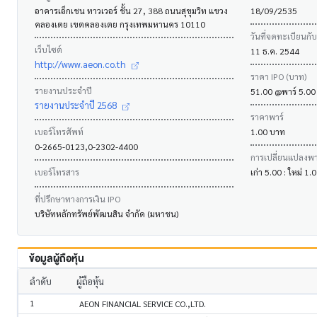
อาคารเอ็กเชน ทาวเวอร์ ชั้น 27, 388 ถนนสุขุมวิท แขวง
18/09/2535
คลองเตย เขตคลองเตย กรุงเทพมหานคร 10110
วันที่จดทะเบียนกั
เว็บไซต์
11 ธ.ค. 2544
http://www.aeon.co.th
ราคา IPO (บาท)
รายงานประจำปี
51.00 @พาร์ 5.00
รายงานประจำปี 2568
ราคาพาร์
เบอร์โทรศัพท์
1.00 บาท
0-2665-0123,0-2302-4400
การเปลี่ยนแปลงพาร
เบอร์โทรสาร
เก่า 5.00 : ใหม่ 1
ที่ปรึกษาทางการเงิน IPO
บริษัทหลักทรัพย์พัฒนสิน จำกัด (มหาชน)
ข้อมูลผู้ถือหุ้น
ลำดับ
ผู้ถือหุ้น
1
AEON FINANCIAL SERVICE CO.,LTD.