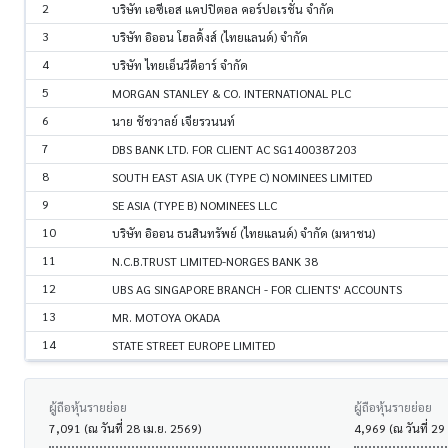
2
บริษัท เอซีเอส แคปปิตอล คอร์ปอเรชั่น จำกัด
3
บริษัท อิออน โฮลดิ้งส์ (ไทยแลนด์) จำกัด
4
บริษัท ไทยเอ็นวีดีอาร์ จำกัด
5
MORGAN STANLEY & CO. INTERNATIONAL PLC
6
นาย ชัชวาลย์ เจียรวนนท์
7
DBS BANK LTD. FOR CLIENT AC SG1400387203
8
SOUTH EAST ASIA UK (TYPE C) NOMINEES LIMITED
9
SE ASIA (TYPE B) NOMINEES LLC
10
บริษัท อิออน ธนสินทรัพย์ (ไทยแลนด์) จำกัด (มหาชน)
11
N.C.B.TRUST LIMITED-NORGES BANK 38
12
UBS AG SINGAPORE BRANCH - FOR CLIENTS' ACCOUNTS
13
MR. MOTOYA OKADA
14
STATE STREET EUROPE LIMITED
ผู้ถือหุ้นรายย่อย
ผู้ถือหุ้นรายย่อย
7,091 (ณ วันที่ 28 เม.ย. 2569)
4,969 (ณ วันที่ 29