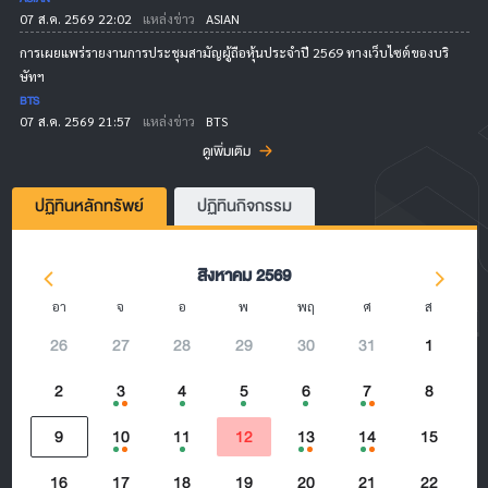
07 ส.ค. 2569 22:02
แหล่งข่าว
ASIAN
การเผยแพร่รายงานการประชุมสามัญผู้ถือหุ้นประจำปี 2569 ทางเว็บไซต์ของบริ
ษัทฯ
BTS
07 ส.ค. 2569 21:57
แหล่งข่าว
BTS
ดูเพิ่มเติม
ปฏิทินหลักทรัพย์
ปฏิทินกิจกรรม
สิงหาคม 2569
อา
จ
อ
พ
พฤ
ศ
ส
26
27
28
29
30
31
1
2
3
4
5
6
7
8
9
10
11
12
13
14
15
16
17
18
19
20
21
22