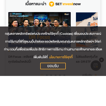
เนื้อหาแนะนำ
กลุ่มตลาดหลักทรัพย์แห่งประเทศไทยใช้คุกกี้ (Cookies) เพื่อมอบประสบการณ์
การใช้งานที่ดีที่สุดบนเว็บไซต์และแอปพลิเคชันของกลุ่มตลาดหลักทรัพย์ฯ ให้แก่
ท่าน รวมทั้งเพื่อช่วยเพิ่มประสิทธิภาพการใช้งาน ท่านสามารถศึกษารายละเอียด
DR
มือใหม่เริ่มลงทุน
DR Focus : เคลียร์ชัด เจาะลึก ก่อนเทรด DR ... ไข
ไม่ต้องเลือกหุ้นก็สร้างพ
เพิ่มเติมได้ที่
นโยบายการใช้คุกกี้
ทุกข้อข้องใจคลิปนี้!
และ DR ETF
ยอมรับ
ดูเพิ่มเติม
ทางลัดข้อมูลใช้บ่อย