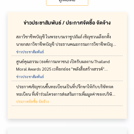
ข่าวประชาสัมพันธ์ / ประกาศจัดซื้อ จัดจ้าง
สภาวิชาชีพบัญชี ในพระบรมราชูปถัมภ์ เชิญชวนเลือกตั้ง
นายกสภาวิชาชีพบัญชี ประธานคณะกรรมการวิชาชีพบัญชี
ของแต่ละด้าน และกรรมการ โดยวิธีการลงคะแนนเสียงเลือก
ข่าวประชาสัมพันธ์
ตั้งทางอิเล็กทรอนิกส์ ในวันเสาร์ที่ 15 สิงหาคม พ.ศ. 2569
ศูนย์คุณธรรม (องค์การมหาชน) เปิดรับผลงาน Thailand
Moral Awards 2025 เวทียกย่อง "พลังสื่อสร้างสรรค์"
ถ่ายทอดเรื่องราวความดี เพื่อปลูกฝังค่านิยมที่ดีสู่สังคมไทย
ข่าวประชาสัมพันธ์
ใน 8 ประเภทสื่อ เปิดรับผลงานถึง 12 มิ.ย. 69
ประกาศเชิญชวนขึ้นทะเบียนเป็นที่ปรึกษาให้กับบริษัทจด
www.thailandmoralawards.com
ทะเบียน ที่เข้าร่วมโครงการส่งเสริมการเพิ่มมูลค่าของบริษัท
จดทะเบียน (โครงการ JUMP+)
ประกาศจัดซื้อ จัดจ้าง