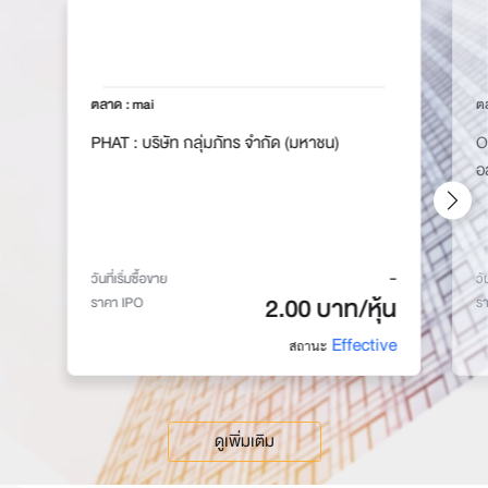
ตลาด : mai
ต
PHAT :
บริษัท กลุ่มภัทร จำกัด (มหาชน)
O
อ
-
วันที่เริ่มซื้อขาย
วั
2.00 บาท/หุ้น
ราคา IPO
ร
Effective
สถานะ
ดูเพิ่มเติม