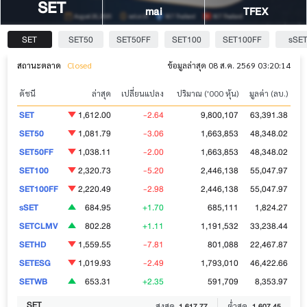
SET
mai
TFEX
SET
SET50
SET50FF
SET100
SET100FF
sSE
สถานะตลาด
Closed
ข้อมูลล่าสุด 08 ส.ค. 2569 03:20:14
ดัชนี
ล่าสุด
เปลี่ยนแปลง
ปริมาณ ('000 หุ้น)
มูลค่า (ลบ.)
SET
1,612.00
-2.64
9,800,107
63,391.38
SET50
1,081.79
-3.06
1,663,853
48,348.02
SET50FF
1,038.11
-2.00
1,663,853
48,348.02
SET100
2,320.73
-5.20
2,446,138
55,047.97
SET100FF
2,220.49
-2.98
2,446,138
55,047.97
sSET
684.95
+1.70
685,111
1,824.27
SETCLMV
802.28
+1.11
1,191,532
33,238.44
SETHD
1,559.55
-7.81
801,088
22,467.87
SETESG
1,019.93
-2.49
1,793,010
46,422.66
SETWB
653.31
+2.35
591,709
8,353.97
SET
สูงสุด
1,617.77
ต่ำสุด
1,607.45