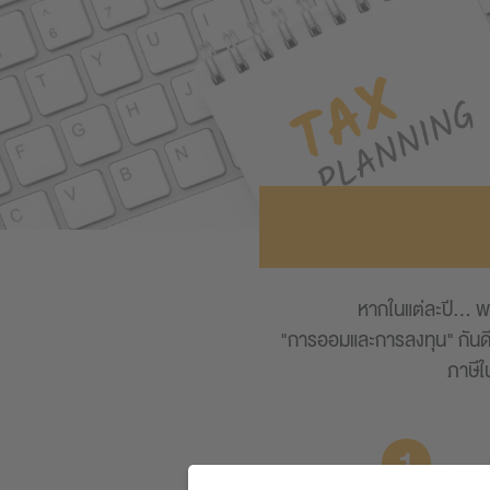
หากในแต่ละปี... พ
"การออมและการลงทุน" กันด
ภาษีใ
1