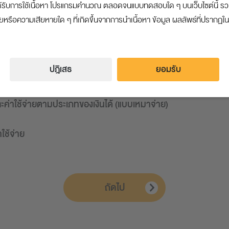
จะได้รับการใช้เนื้อหา โปรแกรมคำนวณ ตลอดจนแบบทดสอบใด ๆ บนเว็บไซต์นี้ 
รวมเงินได้ 40(1)
ือความเสียหายใด ๆ ที่เกิดขึ้นจากการนำเนื้อหา ข้อมูล ผลลัพธ์ที่ปรากฏในหร
คุณมีเงินได้ประเภทอื่นๆ หรือไม่
มี
ปฎิเสธ
ยอมรับ
 และค่าใช้จ่ายตามประเภทของเงินได้ (แบบเหมาจ่าย)
าใช้จ่าย
ถัดไป