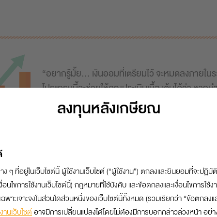
“อยากรู้มั้ย... เงินออมที่เตรียมไว้ จะหมดลงภายใน
โปรแกรมนี้จะช่วยให้คุณประเมินเบื้องต้นได้ว่า หากนำ
ไปวางแผนลงทุนหลังเกษียณ จะช่วยยืดระยะเวลาในการ
ลงทุนหลังเกษียณ
พร้อมทั้งแนะนำพอร์ตลงทุนหลังเกษียณที่เหมาะสมก
์
าง ๆ ที่อยู่ในเว็บไซต์นี้ ผู้ใช้งานเว็บไซต์ (“ผู้ใช้งาน”) ตกลงและยินยอมที่จ
อนไขการใช้งานเว็บไซต์นี้) กฎหมายที่ใช้บังคับ และข้อตกลงและเงื่อนไขการใช้งานเ
ฉพาะเจาะจงในส่วนใดส่วนหนึ่งของเว็บไซต์นี้ทั้งหมด (รวมเรียกว่า “ข้อตกลงและเ
งานเว็บไซต์
อาจมีการเปลี่ยนแปลงได้โดยไม่ต้องมีการบอกกล่าวล่วงหน้า อย่างไร