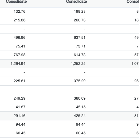
Consolidate
Consolidate
Consol
132.76
198.23
8
215.86
260.73
18
-
-
496.96
637.51
49
75.41
73.71
7
767.98
614.73
57
1,264.94
1,252.25
1,07
-
-
225.81
375.29
26
-
-
249.29
380.09
27
41.87
45.15
4
291.16
425.24
31
94.44
94.44
9
60.45
60.45
6