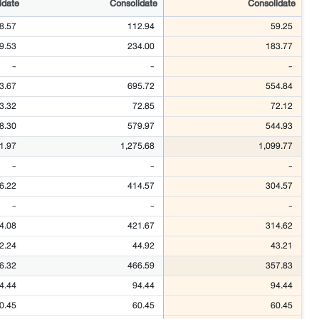
idate
Consolidate
Consolidate
8.57
112.94
59.25
9.53
234.00
183.77
-
-
-
3.67
695.72
554.84
3.32
72.85
72.12
8.30
579.97
544.93
1.97
1,275.68
1,099.77
-
-
-
6.22
414.57
304.57
-
-
-
4.08
421.67
314.62
2.24
44.92
43.21
6.32
466.59
357.83
4.44
94.44
94.44
0.45
60.45
60.45