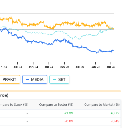
PRAKIT
MEDIA
SET
rice)
mpare to Stock (%)
Compare to Sector (%)
Compare to Market (%)
-
+1.39
+0.72
-
-6.89
-0.49