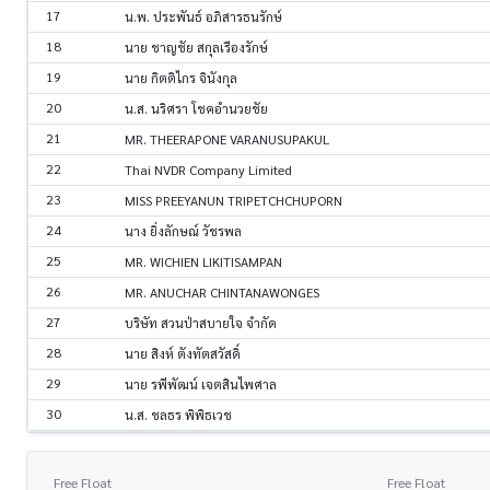
17
น.พ. ประพันธ์ อภิสารธนรักษ์
18
นาย ชาญชัย สกุลเรืองรักษ์
19
นาย กิตติไกร จินังกุล
20
น.ส. นริศรา โชคอำนวยชัย
21
MR. THEERAPONE VARANUSUPAKUL
22
Thai NVDR Company Limited
23
MISS PREEYANUN TRIPETCHCHUPORN
24
นาง ยิ่งลักษณ์ วัชรพล
25
MR. WICHIEN LIKITISAMPAN
26
MR. ANUCHAR CHINTANAWONGES
27
บริษัท สวนป่าสบายใจ จำกัด
28
นาย สิงห์ ตังทัตสวัสดิ์
29
นาย รพีพัฒน์ เจตสินไพศาล
30
น.ส. ชลธร พิพิธเวช
Free Float
Free Float