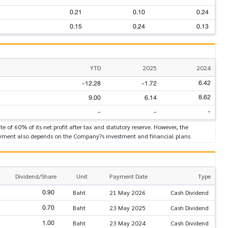
0.21
0.10
0.24
0.15
0.24
0.13
YTD
2025
2024
6.42
-12.28
-1.72
8.62
9.00
6.14
-
-
-
 of 60% of its net profit after tax and statutory reserve. However, the
yment also depends on the Company?s investment and financial plans
Dividend/Share
Unit
Payment Date
Type
0.90
Baht
21 May 2026
Cash Dividend
0.70
Baht
23 May 2025
Cash Dividend
1.00
Baht
23 May 2024
Cash Dividend