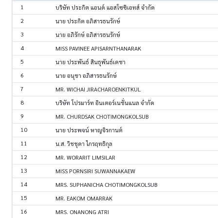
1
บริษัท ประกิต แอนด์ แอสโซซิเอทส์ จำกัด
2
นาย ประกิต อภิสารธนรักษ์
3
นาย อภิรักษ์ อภิสารธนรักษ์
4
MISS PAVINEE APISARNTHANARAK
5
นาย ประพันธ์ สินธุพันธ์เดชา
6
นาย อนุชา อภิสารธนรักษ์
7
MR. WICHAI JIRACHAROENKITKUL
8
บริษัท โปรมาร์ท อินเตอร์เนชั่นแนล จำกัด
9
MR. CHURDSAK CHOTIMONGKOLSUB
10
นาย ประพจน์ หาญจิรกานต์
11
น.ส. วิชชุดา ไกรฤทธิกุล
12
MR. WORARIT LIMSILAR
13
MISS PORNSIRI SUWANNAKAEW
14
MRS. SUPHANICHA CHOTIMONGKOLSUB
15
MR. EAKOM OMARRAK
16
MRS. ONANONG ATRI