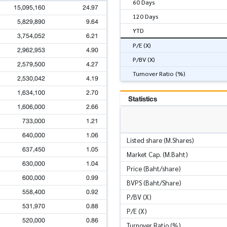
60 Days
15,095,160
24.97
120 Days
5,829,890
9.64
YTD
3,754,052
6.21
P/E (X)
2,962,953
4.90
P/BV (X)
2,579,500
4.27
Turnover Ratio (%)
2,530,042
4.19
1,634,100
2.70
Statistics
1,606,000
2.66
733,000
1.21
640,000
1.06
Listed share (M.Shares)
637,450
1.05
Market Cap. (M.Baht)
630,000
1.04
Price (Baht/share)
600,000
0.99
BVPS (Baht/Share)
558,400
0.92
P/BV (X)
531,970
0.88
P/E (X)
520,000
0.86
Turnover Ratio (%)