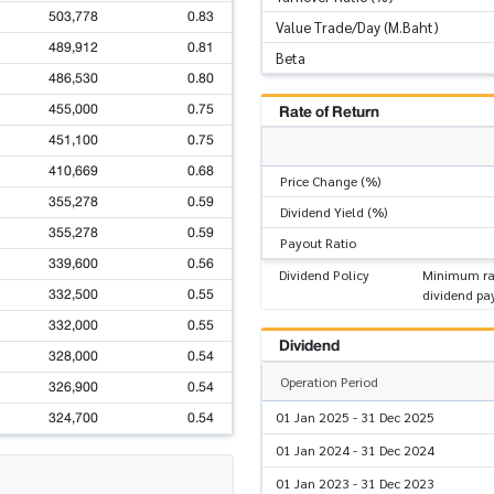
503,778
0.83
Value Trade/Day (M.Baht)
489,912
0.81
Beta
486,530
0.80
455,000
0.75
Rate of Return
451,100
0.75
410,669
0.68
Price Change (%)
355,278
0.59
Dividend Yield (%)
355,278
0.59
Payout Ratio
339,600
0.56
Dividend Policy
Minimum rate
332,500
0.55
dividend pa
332,000
0.55
Dividend
328,000
0.54
Operation Period
326,900
0.54
324,700
0.54
01 Jan 2025 - 31 Dec 2025
01 Jan 2024 - 31 Dec 2024
01 Jan 2023 - 31 Dec 2023