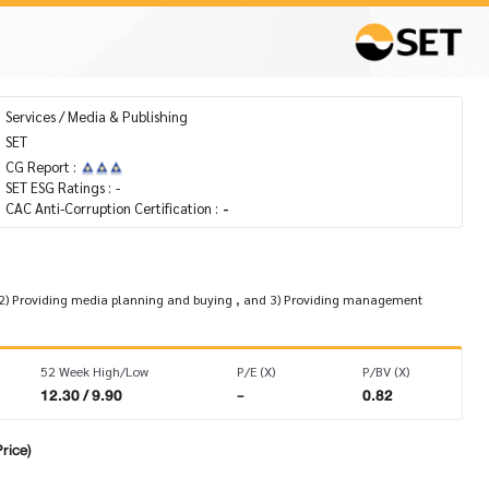
Services / Media & Publishing
SET
CG Report :
SET ESG Ratings :
-
CAC Anti-Corruption Certification :
-
a, 2) Providing media planning and buying , and 3) Providing management
52 Week High/Low
P/E (X)
P/BV (X)
12.30 / 9.90
-
0.82
rice)