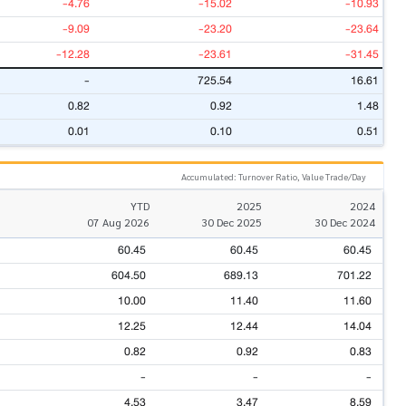
-4.76
-15.02
-10.93
-9.09
-23.20
-23.64
-12.28
-23.61
-31.45
-
725.54
16.61
0.82
0.92
1.48
0.01
0.10
0.51
Accumulated: Turnover Ratio, Value Trade/Day
YTD
2025
2024
07 Aug 2026
30 Dec 2025
30 Dec 2024
60.45
60.45
60.45
604.50
689.13
701.22
10.00
11.40
11.60
12.25
12.44
14.04
0.82
0.92
0.83
-
-
-
4.53
3.47
8.59