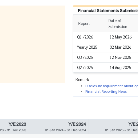
Financial Statements Submissi
Date of
Report
Submission
Q1 /2026
12 May 2026
Yearly 2025
02 Mar 2026
Q3 /2025
12 Nov 2025
Q2 /2025
14 Aug 2025
Remark
Disclosure requirement about ope
Financial Reporting News
Y/E 2023
Y/E 2024
Y/E 
023
-
31 Dec 2023
01 Jan 2024
-
31 Dec 2024
01 Jan 2025
-
31 Dec