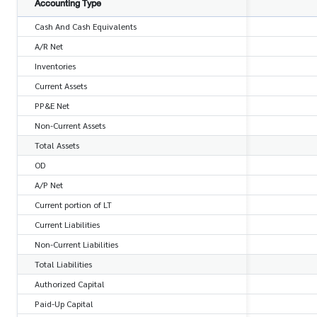
Accounting Type
Cash And Cash Equivalents
A/R Net
Inventories
Current Assets
PP&E Net
Non-Current Assets
Total Assets
OD
A/P Net
Current portion of LT
Current Liabilities
Non-Current Liabilities
Total Liabilities
Authorized Capital
Paid-Up Capital