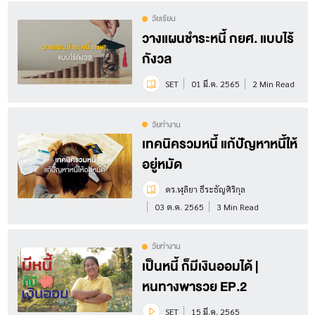
วัยเรียน
วางแผนชำระหนี้ กยศ. แบบไร้
กังวล
SET
01 มี.ค. 2565
2 Min Read
วัยทำงาน
เทคนิครวมหนี้ แก้ปัญหาหนี้ให้
อยู่หมัด
ดร.ฬุลิยา ธีระธัญศิริกุล
03 ต.ค. 2565
3 Min Read
วัยทำงาน
เป็นหนี้ ก็มีเงินออมได้ |
หนทางพารวย EP.2
SET
15 มี.ค. 2565