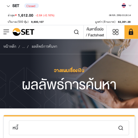
SET
Closed
1,612.00
-2.64
(-0.16%)
ล่าสุด
08 ส.ค. 2569 03:20:14
9,800,107
63,391.38
ปริมาณ ('000 หุ้น)
มูลค่า (ล้านบาท)
ค้นหาชื่อย่อ
/ Factsheet
หน้าหลัก
...
ผลลัพธ์การค้นหา
วางแผนเรื่องเงิน
ผลลัพธ์การค้นหา