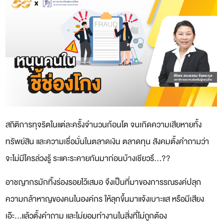
สถิติการทุจริตในแต่ละครั้งจำนวนก้อนโต จนเกิดความเสียหายทั้ง
ทรัพย์สิน และความเชื่อมั่นในตลาดเงิน ตลาดทุน สังคมตั้งคำถามว่า
จะไม่มีใครล่วงรู้ ระแคะระคายกันมาก่อนบ้างเชียวรึ…??
อาชญากรมักทิ้งร่องรอยไว้เสมอ จึงเป็นที่มาของการรณรงค์ปลุก
ความกล้าหาญของคนในองค์กร ให้ลุกขึ้นมาแจ้งเบาะแส หรือมีเสียง
เอ๊ะ…แล้วตั้งคำถาม และไม่ยอมทำงานในสิ่งที่ไม่ถูกต้อง