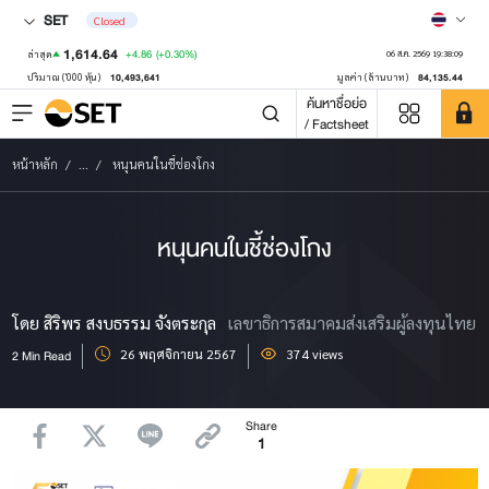
SET
Closed
1,614.64
+4.86
(+0.30%)
ล่าสุด
06 ส.ค. 2569 19:38:09
10,493,641
84,135.44
ปริมาณ ('000 หุ้น)
มูลค่า (ล้านบาท)
ค้นหาชื่อย่อ
/ Factsheet
หน้าหลัก
...
หนุนคนในชี้ช่องโกง
หนุนคนในชี้ช่องโกง
โดย สิริพร สงบธรรม จังตระกุล
เลขาธิการสมาคมส่งเสริมผู้ลงทุนไทย
26 พฤศจิกายน 2567
374 views
2 Min Read
Share
1