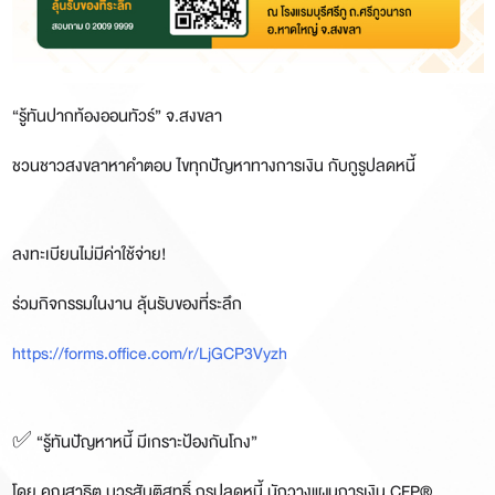
“รู้ทันปากท้องออนทัวร์” จ.สงขลา
ชวนชาวสงขลาหาคำตอบ ไขทุกปัญหาทางการเงิน กับกูรูปลดหนี้
ลงทะเบียนไม่มีค่าใช้จ่าย!
ร่วมกิจกรรมในงาน ลุ้นรับของที่ระลึก
https://forms.office.com/r/LjGCP3Vyzh
✅ “รู้ทันปัญหาหนี้ มีเกราะป้องกันโกง”
โดย คุณสาธิต บวรสันติสุทธิ์
กูรูปลดหนี้ นักวางแผนการเงิน CFP®