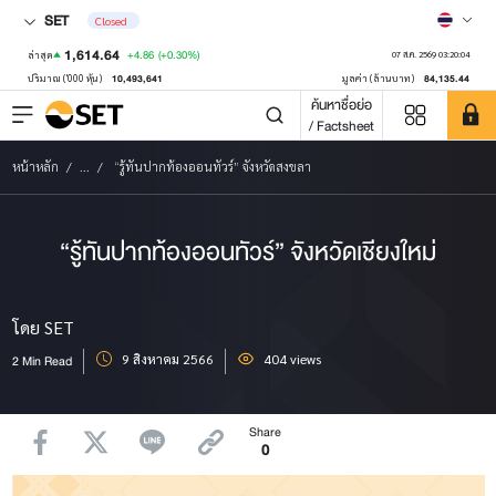
SET
Closed
1,614.64
+4.86
(+0.30%)
ล่าสุด
07 ส.ค. 2569 03:20:04
10,493,641
84,135.44
ปริมาณ ('000 หุ้น)
มูลค่า (ล้านบาท)
ค้นหาชื่อย่อ
/ Factsheet
หน้าหลัก
...
“รู้ทันปากท้องออนทัวร์” จังหวัดสงขลา
“รู้ทันปากท้องออนทัวร์” จังหวัดเชียงใหม่
โดย SET
9 สิงหาคม 2566
404 views
2 Min Read
Share
0