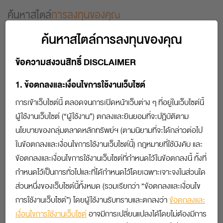
ค้นหาสไตล์
การลงทุนของคุณ
ค้นหาสไตล์การลงทุนของคุณ
คนแต่ละคนย่อมมีปฏิกิริยาตอบรับต่อสิ่งที่เข้ามาใน
ชีวิตที่แตกต่างกัน บ้างก็แสดงออกมาด้วยความ
มั่นใจ บ้างก็แสดงออกมาด้วย ความวิตกกังวลซึ่ง
ข้อความสงวนสิทธิ์ DISCLAIMER
ปฏิกิริยาตอบรับเหล่านี้จะสะท้อนให้เห็นถึงแนว
ปฏิบัติของบุคคลนั้นๆ ไม่ว่าจะเป็นการกระทำอย่าง
1. ข้อตกลงและเงื่อนไขการใช้งานเว็บไซต์
รอบคอบระมัดระวังหรือหุนหันพลันแล่น
การเข้าเว็บไซต์นี้ ตลอดจนการเปิดหน้าเว็บต่าง ๆ ที่อยู่ในเว็บไซต์นี้
แบบสอบถามทางด้านล่างนี้จะช่วยในการวิเคราะห์ว่าคุณเป็นผู้ลงทุนประเภทใด และเหมาะ
ผู้ใช้งานเว็บไซต์ (“ผู้ใช้งาน”) ตกลงและยินยอมที่จะปฏิบัติตาม
กับรูปแบบการลงทุนแบบไหน กรณีที่ได้คะแนนในหัวข้อใดมากที่สุด แสดงว่าคุณมี
บุคลิกลักษณะในการตัดสินใจลงทุนในแบบฉบับผู้ลงทุนประเภทนั้นๆ
นโยบายของกลุ่มตลาดหลักทรัพย์ฯ (ตามนิยามที่จะได้กล่าวต่อไป
ในข้อตกลงและเงื่อนไขการใช้งานเว็บไซต์นี้) กฎหมายที่ใช้บังคับ และ
เลือกคำตอบที่เป็นตัวคุณ
เพื่อค้นหาสไตล์การ
ข้อตกลงและเงื่อนไขการใช้งานเว็บไซต์ที่กำหนดไว้ในข้อตกลงนี้ ทั้งที่
ลงทุน
กำหนดไว้เป็นการทั่วไปและที่ได้กำหนดไว้โดยเฉพาะเจาะจงในส่วนใด
ส่วนหนึ่งของเว็บไซต์นี้ทั้งหมด (รวมเรียกว่า “ข้อตกลงและเงื่อนไข
›
›
1
2
3
การใช้งานเว็บไซต์”) โดยผู้ใช้งานรับทราบและตกลงว่า
ข้อตกลงและ
Swipe
เงื่อนไขการใช้งานเว็บไซต์
อาจมีการเปลี่ยนแปลงได้โดยไม่ต้องมีการ